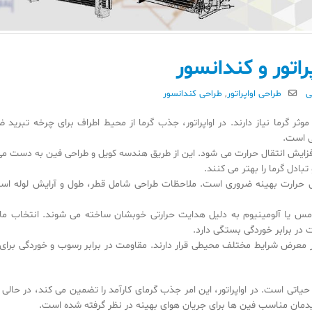
نحوه جوشش مبرد در اواپراتور –
مقایسه چیدمان خطی
کویل فین‌تیوب
کویل های فین تیوب
مرداد 13, 1405
تیر 11, 1405
راتور و کندانسور
استفاده از رنگ ترموگارد در کویل
ی
طراحی اواپراتور
,
طراحی کندانسور
فین‌تیوب
کویل کندانسور
مرداد 8, 1405
تیر 1, 1405
وثر گرما نیاز دارند. در اواپراتور، جذب گرما از محیط اطراف برای چرخه تبرید 
ی است.
چرا در کویل فین‌تیوب بهتر است
کویل پره
ایش انتقال حرارت می شود. این از طریق هندسه کویل و طراحی فین به دست می 
از لوله مسی استفاده شود؟
خرداد 25, 1405
بادل گرما را بهتر می کنند.
تیر 24, 1405
ل حرارت بهینه ضروری است. ملاحظات طراحی شامل قطر، طول و آرایش لوله اس
 مس یا آلومینیوم به دلیل هدایت حرارتی خوبشان ساخته می شوند. انتخاب ماد
 در برابر خوردگی بستگی دارد.
 معرض شرایط مختلف محیطی قرار دارند. مقاومت در برابر رسوب و خوردگی برای
یاتی است. در اواپراتور، این امر جذب گرمای کارآمد را تضمین می کند، در حالی 
یدمان مناسب فین ها برای جریان هوای بهینه در نظر گرفته شده است.