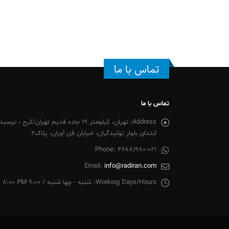
تماس با ما
تماس با ما
Address:
تهران، کیلومتر 19 جاده قدیم تهران/
ابتدای بلوار تولیدگران، خیابان فن آوران، پلاک2
Phone:
46881980-021
Email:
info@radiran.com
Working Days/Hours:
شنبه - چها شنبه / 9:00 AM - 8:00 PM