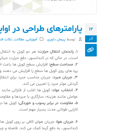
پارامترهای طراحی در اواپ
12
آذر
توسط
پیمان داوری
آموزشی
,
مقالات
,
نکات فن
1. راندمان انتقال حرارت:
هر دو کویل به انتقال م
است، در حالی که در کندانسور، دفع حرارت حیات
2. مساحت سطح:
افزایش سطح کویل ها باعث افز
پره های روی کویل ها سطح را افزایش می دهند و ت
3. جریان مبرد:
جریان مناسب مبرد برای انتقا
گردش موثر مبرد را تعیین می کند.
4. انتخاب مواد:
کویل ها اغلب از فلزاتی مانند
عواملی مانند هزینه، سازگاری با مبردها و مقاومت
5. مقاومت در برابر رسوب و خوردگی:
کویل ها در
کارایی طولانی مدت بسیار مهم است.
6. جریان هوا:
جریان هوای کافی بر روی کویل ها ح
کندانسور، به دفع گرما کمک می کند. فاصله و چ