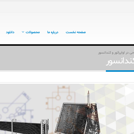
صفحه نخست
درباره ما
محصولات
دانلود
ی در اواپراتور و کندانسور
کندانسور