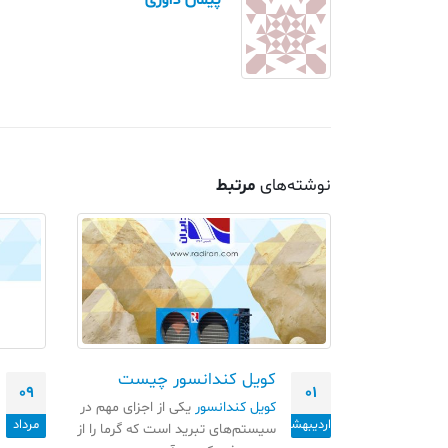
پیمان داوری
نوشته‌های
مرتبط
ورودی و
کویل کندانسور چیست
09
01
-تیوب آبی
کویل کندانسور
یکی از اجزای مهم در
 دقیق
اردیبهشت
مرداد
سیستم‌های تبرید است که گرما را از