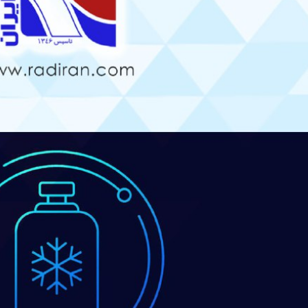
قایسه چیدمان خطی و مثلثی در
نحوه جوشش مبرد در اواپراتور –
ویل های فین تیوب
کویل فین‌تیوب
1, 1405
مرداد 13, 1405
مقایسه Blue Fin و Gold Fin در
استفاده از رنگ ترموگارد در کویل
ویل کندانسور
فین‌تیوب
1, 1405
مرداد 8, 1405
یل پره
چرا در کویل فین‌تیوب بهتر است
از لوله مسی استفاده شود؟
د 25, 1405
تیر 24, 1405