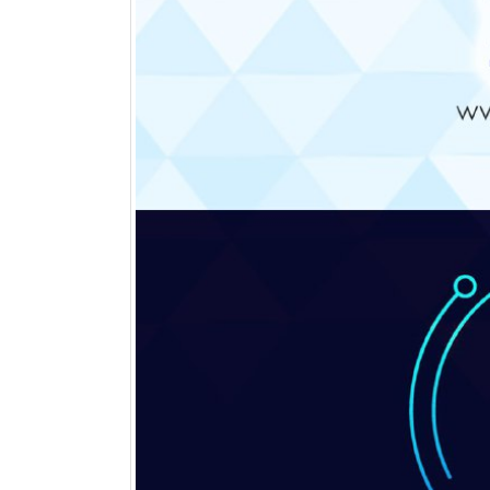
مقایسه چیدمان خطی و مثلثی در
کویل های فین تیوب
تیر 11, 1405
مقایسه Blue Fin و Gold Fin در
کویل کندانسور
تیر 1, 1405
کویل پره
خرداد 25, 1405