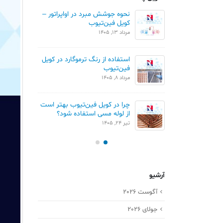
ان خطی و مثلثی در
نحوه جوشش مبرد در اواپراتور –
م
ن تیوب
کویل فین‌تیوب
ک
مرداد 13, 1405
تیر 1
مقایسه Blue Fin و Gold Fin در
استفاده از رنگ ترموگارد در کویل
ور
فین‌تیوب
ک
مرداد 8, 1405
تیر 
چرا در کویل فین‌تیوب بهتر است
کو
از لوله مسی استفاده شود؟
خردا
تیر 24, 1405
آرشیو
آگوست 2026
جولای 2026