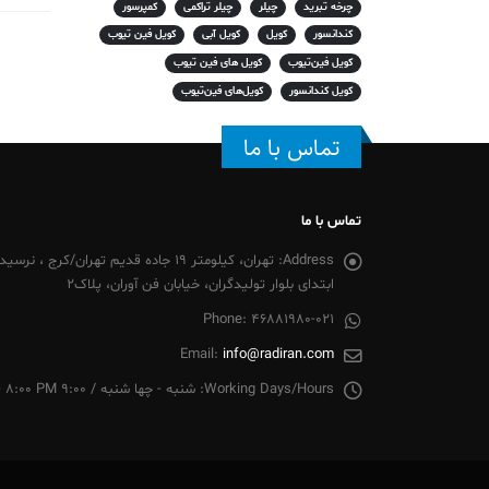
چرخه تبرید
چیلر
چیلر تراکمی
کمپرسور
کندانسور
کویل
کویل آبی
کویل فین تیوب
کویل فین‌تیوب
کویل های فین تیوب
کویل کندانسور
کویل‌های فین‌تیوب
تماس با ما
تماس با ما
Address:
تهران، کیلومتر 19 جاده قدیم تهران/
ابتدای بلوار تولیدگران، خیابان فن آوران، پلاک2
Phone:
46881980-021
Email:
info@radiran.com
Working Days/Hours:
شنبه - چها شنبه / 9:00 AM - 8:00 PM