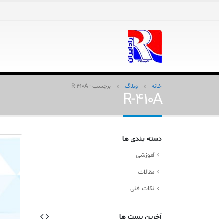
خانه
وبلاگ
برچسب -
R-410A
R-410A
دسته بندی ها
آموزشی
مقالات
نکات فنی
آخرین پست ها