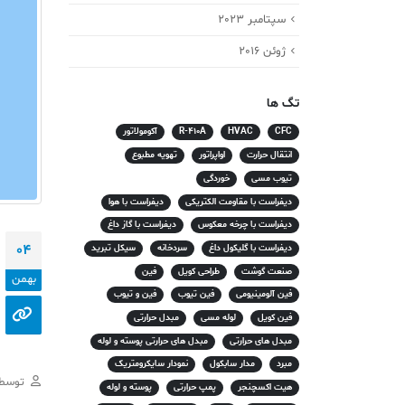
سپتامبر 2023
ژوئن 2016
تگ ها
CFC
HVAC
R-410A
آکومولاتور
انتقال حرارت
اواپراتور
تهویه مطبوع
تیوب مسی
خوردگی
دیفراست با مقاومت الکتریکی
دیفراست با هوا
دیفراست با چرخه معکوس
دیفراست با گاز داغ
04
دیفراست با گلیکول داغ
سردخانه
سیکل تبرید
صنعت گوشت
طراحی کویل
فین
بهمن
فین آلومینیومی
فین تیوب
فین و تیوب
فین کویل
لوله مسی
مبدل حرارتی
مبدل های حرارتی
مبدل های حرارتی پوسته و لوله
مبرد
مدار سابکول
نمودار سایکرومتریک
توسط
هیت اکسچنجر
پمپ حرارتی
پوسته و لوله