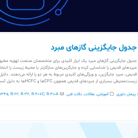
جدول جایگزینی گازهای مبرد
جدول جایگزینی گازهای مبرد یک ابزار کلیدی برای متخصصان صنعت تهویه مطبوع
مبردهای قدیمی را شناسایی کرده و جایگزین‌های سازگارتر با محیط زیست را انتخا
قدیمی، مبرد جایگزین، و ویژگی‌های کلیدی مربوط به هر دو را ارائه می‌دهند. دلای
زیست‌محیطی بسیاری از مبردهای قدیمی همچون CFCها و HCFCها به دلیل آسیب‌رسانی به لایه اوزون و تأثیرات منفی...
پیمان داوری
آموزشی
,
مقالات
,
نکات فنی
R-410A
,
R-407C
,
R-32
,
R-22
,
-134a