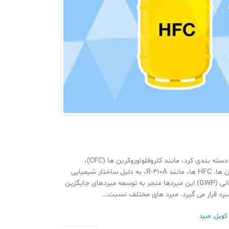
مبردهای مورد استفاده در سیستم های تهویه مطبوع را می توان به انواع مختلفی دسته بندی کرد، مانند کلروفلوئوروکربن ها (CFC)،
هیدروکلرو فلوئوروکربن ها (HCFCs)، هیدروفلوئوروکربن ها (HFCs) و هیدروکربن ها. HFC ها، مانند R-410A، به دلیل ساختار شیمیایی
سازگار با ازن، محبوب تر شدند، اما نگرانی ها در مورد پتانسیل بالای گرمایش جهانی (GWP) این مبردها منجر به توسعه مبردهای جایگزین
کویل
,
مبرد