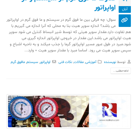
اواپراتور
آبان
سوال: چه فرقی بین ما فوق گرم در سیستم و ما فوق گرم در اواپراتور
می باشد؟ اندازه سوپر هیت بنا به محلی که آنرا اندازه می گیریم با
هم تفاوت دارد.مقدار سوپر هیتی که توسط شیر انبساط کنترل می شود سوپر
هیت اواپراتور می باشد.این مقدار در خروجی اواپراتور اندازه گیری می
شود.مبرد در طول عبور مسیر اواپراتور گرما را جذب میکند و به ناحیه اشباع و
سپس سوپر هیت می رود. اساسا مبرد با مقدار سوپر هیت 0 وارد...
توسط
نویسنده
آموزشی
,
مقالات
,
نکات فنی
اواپراتور
,
سیستم
,
مافوق گرم
ادامه مطلب...