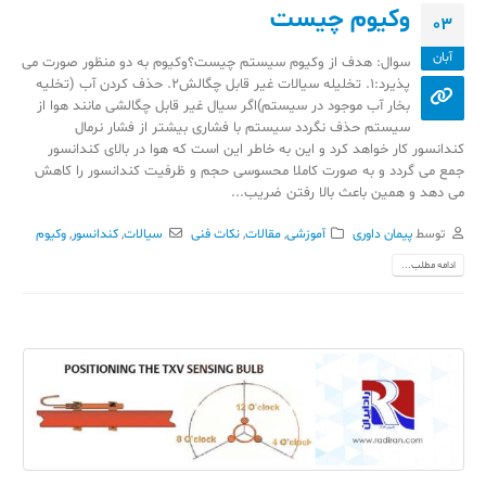
وکیوم چیست
03
آبان
سوال: هدف از وکیوم سیستم چیست؟وکیوم به دو منظور صورت می
پذیرد:1. تخلیله سیالات غیر قابل چگالش2. حذف کردن آب (تخلیه
بخار آب موجود در سیستم)اگر سیال غیر قابل چگالشی مانند هوا از
سیستم حذف نگردد سیستم با فشاری بیشتر از فشار نرمال
کندانسور کار خواهد کرد و این به خاطر این است که هوا در بالای کندانسور
جمع می گردد و به صورت کاملا محسوسی حجم و ظرفیت کندانسور را کاهش
می دهد و همین باعث بالا رفتن ضریب...
توسط
پیمان داوری
آموزشی
,
مقالات
,
نکات فنی
سیالات
,
کندانسور
,
وکیوم
ادامه مطلب...