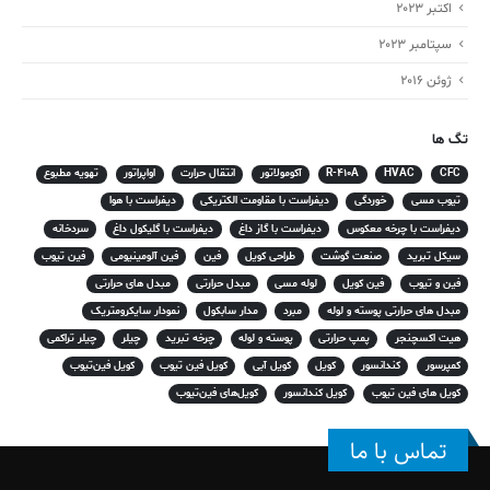
اکتبر 2023
سپتامبر 2023
ژوئن 2016
تگ ها
CFC
HVAC
R-410A
آکومولاتور
انتقال حرارت
اواپراتور
تهویه مطبوع
تیوب مسی
خوردگی
دیفراست با مقاومت الکتریکی
دیفراست با هوا
دیفراست با چرخه معکوس
دیفراست با گاز داغ
دیفراست با گلیکول داغ
سردخانه
سیکل تبرید
صنعت گوشت
طراحی کویل
فین
فین آلومینیومی
فین تیوب
فین و تیوب
فین کویل
لوله مسی
مبدل حرارتی
مبدل های حرارتی
مبدل های حرارتی پوسته و لوله
مبرد
مدار سابکول
نمودار سایکرومتریک
هیت اکسچنجر
پمپ حرارتی
پوسته و لوله
چرخه تبرید
چیلر
چیلر تراکمی
کمپرسور
کندانسور
کویل
کویل آبی
کویل فین تیوب
کویل فین‌تیوب
کویل های فین تیوب
کویل کندانسور
کویل‌های فین‌تیوب
تماس با ما