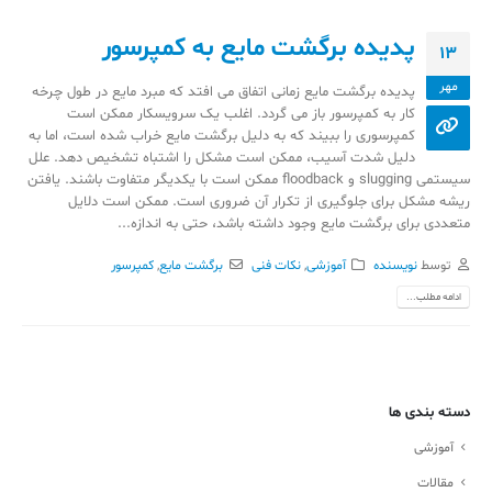
پدیده برگشت مایع به کمپرسور
13
مهر
پدیده برگشت مایع زمانی اتفاق می افتد که مبرد مایع در طول چرخه
کار به کمپرسور باز می گردد. اغلب یک سرویسکار ممکن است
کمپرسوری را ببیند که به دلیل برگشت مایع خراب شده است، اما به
دلیل شدت آسیب، ممکن است مشکل را اشتباه تشخیص دهد. علل
سیستمی slugging و floodback ممکن است با یکدیگر متفاوت باشند. یافتن
ریشه مشکل برای جلوگیری از تکرار آن ضروری است. ممکن است دلایل
متعددی برای برگشت مایع وجود داشته باشد، حتی به اندازه...
توسط
نویسنده
آموزشی
,
نکات فنی
برگشت مایع
,
کمپرسور
ادامه مطلب...
دسته بندی ها
آموزشی
مقالات