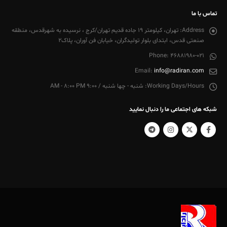
تماس با ما
Address:
تهران، کیلومتر 19 جاده قدیم تهران/کرج ، نرسیده به شهرقدس، منطقه
صنعتی قدس، ابتدای بلوار تولیدگران، خیابان فن آوران، پلاک2
Phone:
46881980-021
Email:
info@radiran.com
Working Days/Hours:
شنبه - چها شنبه / 9:00 AM - 8:00 PM
شبکه های اجتماعی ما را دنبال نمایید