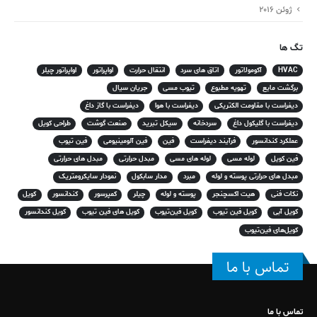
ژوئن 2016
تگ ها
HVAC
آکومولاتور
اتاق های سرد
انتقال حرارت
اواپراتور
اواپراتور چیلر
برگشت مایع
تهویه مطبوع
تیوب مسی
جریان سیال
دیفراست با مقاومت الکتریکی
دیفراست با هوا
دیفراست با گاز داغ
دیفراست با گلیکول داغ
سردخانه
سیکل تبرید
صنعت گوشت
طراحی کویل
عملکرد کندانسور
فرآیند دیفراست
فین
فین آلومینیومی
فین تیوب
فین کویل
لوله مسی
لوله های مسی
مبدل حرارتی
مبدل های حرارتی
مبدل های حرارتی پوسته و لوله
مبرد
مدار سابکول
نمودار سایکرومتریک
نکات فنی
هیت اکسچنجر
پوسته و لوله
چیلر
کمپرسور
کندانسور
کویل
کویل آبی
کویل فین تیوب
کویل فین‌تیوب
کویل های فین تیوب
کویل کندانسور
کویل‌های فین‌تیوب
تماس با ما
تماس با ما