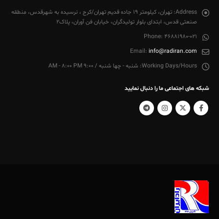
Address:
تهران، کیلومتر 19 جاده قدیم تهران/کرج ، نرسیده به شهرقدس، منطقه
صنعتی قدس، ابتدای بلوار تولیدگران، خیابان فن آوران، پلاک2
Phone:
46881980-021
Email:
info@radiran.com
Working Days/Hours:
شنبه - چها شنبه / 9:00 AM - 8:00 PM
شبکه های اجتماعی ما را دنبال نمایید