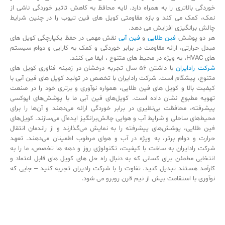
خوردگی بالاتری را به همراه دارد. لایه محافظ به کاهش تاثیر خوردگی ناشی از
نمک، کمک می کند و بازه مقاومتی کویل های فین تیوب را در چنین شرایط
چالش برانگیزی افزایش می دهد.
هر دو پوشش
فین طلایی
و
فین آبی
نقش مهمی در حفظ یکپارچگی کویل های
مبدل حرارتی، ارائه مقاومت در برابر خوردگی و کمک به کارایی و دوام سیستم
های HVAC، به ویژه در محیط های متنوع ، ایفا می کنند.
شرکت رادایران
با داشتن 56 سال تجربه درخشان در زمینه فناوری کویل های
متنوع، پیشگام است. شرکت رادایران با تخصص در تولید کویل های فین آبی با
کیفیت بالا و کویل های فین طلایی، همواره نوآوری و برتری خود را در صنعت
تهویه مطبوع نشان داده است. کویل‌های فین آبی ما با پوشش‌های اپوکسی
پیشرفته، محافظت بی‌نظیری در برابر خوردگی ارائه می‌دهند و آن‌ها را برای
محیط‌های ساحلی و شرایط آب و هوایی چالش‌برانگیز ایده‌آل می‌سازند. کویل‌های
فین طلایی، پوشش‌های پیشرفته را به نمایش می‌گذارند و از راندمان انتقال
حرارت و دوام برتر، به ویژه در آب و هوای مرطوب اطمینان می‌دهند. تعهد
شرکت رادایران به ساخت با کیفیت، تکنولوژی روز و دهه ها تخصص، ما را به
انتخابی مطمئن برای کسانی که به دنبال راه حل های کویل های قابل اعتماد و
کارآمد هستند تبدیل کنید. تفاوت را با شرکت رادیران تجربه کنید – جایی که
نوآوری با استقامت بیش از نیم قرن روبرو می شود.