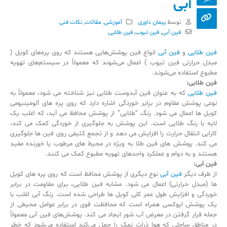
آبی
توسط
پیمان داوری
آموزشی
,
مقالات
,
نکات فنی
فین آبی
,
فین تیوب
,
فین طلایی
فین طلایی
و
فین آبی
انواع فین پوشش‌هایی هستند که روی پره‌های کویل (
مبدل حرارتی فین تیوب ) اعمال می‌شوند که معمولاً در سیستم‌های تهویه
مطبوع استفاده می‌شوند.
فین طلایی:
فین طلایی
که به عنوان فین آبدوست طلایی نیز شناخته می شود، معمولاً به
نوعی پوشش مقاوم در برابر خوردگی اشاره دارد که روی پره های آلومینیومی
کویل ها اعمال می شود. رنگ “طلایی” از پوشش محافظ می آید، که اغلب یک
لایه با رنگ طلایی است. این پوشش به جلوگیری از خوردگی کمک می کند،
کارایی انتقال حرارت را افزایش می دهد و از تجمع کثیفی روی فین ها جلوگیری
می کند. پوشش های فین طلا به ویژه در محیط های مرطوب یا خورنده مفید
هستند و به دوام و عملکرد واحدهای تهویه مطبوع کمک می کنند.
فین آبی:
از طرف دیگر
فین آبی
نوع دیگری از پوشش محافظ است که روی پره های کویل
ها (مبدل حرارتی) اعمال می شود. مشابه فین طلایی، برای مقاومت در برابر
خوردگی و افزایش طول عمر کلی کویل ها طراحی شده است. رنگ آبی اغلب با
یک پوشش اپوکسی همراه است که محافظت قوی در برابر عوامل محیطی از
جمله قرار گرفتن در معرض آب شور ایجاد می کند. پوشش‌های فین آبی معمولاً
در مناطق ساحلی که هوا ذرات نمک را حمل می‌کند استفاده می‌شود که خطر