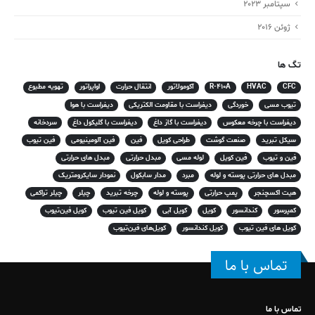
سپتامبر 2023
ژوئن 2016
تگ ها
CFC
HVAC
R-410A
آکومولاتور
انتقال حرارت
اواپراتور
تهویه مطبوع
تیوب مسی
خوردگی
دیفراست با مقاومت الکتریکی
دیفراست با هوا
دیفراست با چرخه معکوس
دیفراست با گاز داغ
دیفراست با گلیکول داغ
سردخانه
سیکل تبرید
صنعت گوشت
طراحی کویل
فین
فین آلومینیومی
فین تیوب
فین و تیوب
فین کویل
لوله مسی
مبدل حرارتی
مبدل های حرارتی
مبدل های حرارتی پوسته و لوله
مبرد
مدار سابکول
نمودار سایکرومتریک
هیت اکسچنجر
پمپ حرارتی
پوسته و لوله
چرخه تبرید
چیلر
چیلر تراکمی
کمپرسور
کندانسور
کویل
کویل آبی
کویل فین تیوب
کویل فین‌تیوب
کویل های فین تیوب
کویل کندانسور
کویل‌های فین‌تیوب
تماس با ما
تماس با ما