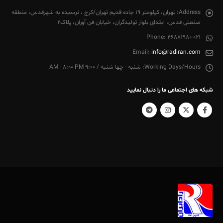
Address:
تهران، کیلومتر 19 جاده قدیم تهران/کرج ، نرسیده به شهرقدس، منطقه
صنعتی قدس، ابتدای بلوار تولیدگران، خیابان فن آوران، پلاک2
Phone:
46881980-021
Email:
info@radiran.com
Working Days/Hours:
شنبه - چها شنبه / 9:00 AM - 8:00 PM
شبکه های اجتماعی ما را دنبال نمایید