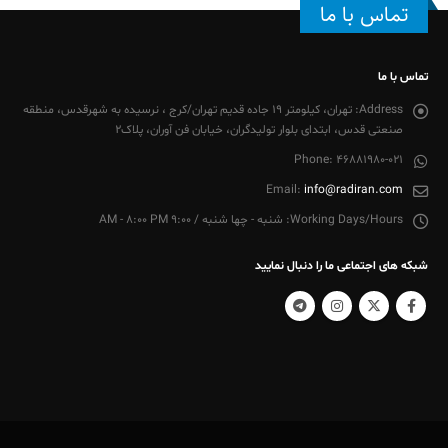
تماس با ما
تماس با ما
Address:
تهران، کیلومتر 19 جاده قدیم تهران/کرج ، نرسیده به شهرقدس، منطقه
صنعتی قدس، ابتدای بلوار تولیدگران، خیابان فن آوران، پلاک2
Phone:
46881980-021
Email:
info@radiran.com
Working Days/Hours:
شنبه - چها شنبه / 9:00 AM - 8:00 PM
شبکه های اجتماعی ما را دنبال نمایید