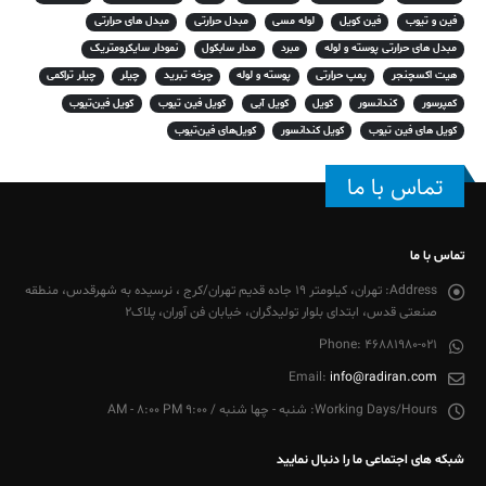
فین و تیوب
فین کویل
لوله مسی
مبدل حرارتی
مبدل های حرارتی
مبدل های حرارتی پوسته و لوله
مبرد
مدار سابکول
نمودار سایکرومتریک
هیت اکسچنجر
پمپ حرارتی
پوسته و لوله
چرخه تبرید
چیلر
چیلر تراکمی
کمپرسور
کندانسور
کویل
کویل آبی
کویل فین تیوب
کویل فین‌تیوب
کویل های فین تیوب
کویل کندانسور
کویل‌های فین‌تیوب
تماس با ما
تماس با ما
Address:
تهران، کیلومتر 19 جاده قدیم تهران/کرج ، نرسیده به شهرقدس، منطقه
صنعتی قدس، ابتدای بلوار تولیدگران، خیابان فن آوران، پلاک2
Phone:
46881980-021
Email:
info@radiran.com
Working Days/Hours:
شنبه - چها شنبه / 9:00 AM - 8:00 PM
شبکه های اجتماعی ما را دنبال نمایید