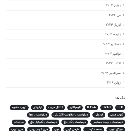
ژوئن 2024
می 2024
آوریل 2024
ژانویه 2024
دسامبر 2023
نوامبر 2023
اکتبر 2023
سپتامبر 2023
ژوئن 2016
تگ ها
CFC
HVAC
R-410A
آکومولاتور
انتقال حرارت
اواپراتور
تهویه مطبوع
تیوب مسی
خوردگی
دیفراست با مقاومت الکتریکی
دیفراست با هوا
دیفراست با چرخه معکوس
دیفراست با گاز داغ
دیفراست با گلیکول داغ
سردخانه
سیکل تبرید
صنعت گوشت
طراحی کویل
فین
فین آلومینیومی
فین تیوب