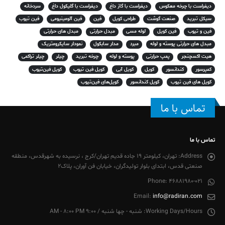
دیفراست با چرخه معکوس
دیفراست با گاز داغ
دیفراست با گلیکول داغ
سردخانه
سیکل تبرید
صنعت گوشت
طراحی کویل
فین
فین آلومینیومی
فین تیوب
فین و تیوب
فین کویل
لوله مسی
مبدل حرارتی
مبدل های حرارتی
مبدل های حرارتی پوسته و لوله
مبرد
مدار سابکول
نمودار سایکرومتریک
هیت اکسچنجر
پمپ حرارتی
پوسته و لوله
چرخه تبرید
چیلر
چیلر تراکمی
کمپرسور
کندانسور
کویل
کویل آبی
کویل فین تیوب
کویل فین‌تیوب
کویل های فین تیوب
کویل کندانسور
کویل‌های فین‌تیوب
تماس با ما
تماس با ما
Address:
تهران، کیلومتر 19 جاده قدیم تهران/کرج ، نرسیده به شهرقدس، منطقه
صنعتی قدس، ابتدای بلوار تولیدگران، خیابان فن آوران، پلاک2
Phone:
46881980-021
Email:
info@radiran.com
Working Days/Hours:
شنبه - چها شنبه / 9:00 AM - 8:00 PM