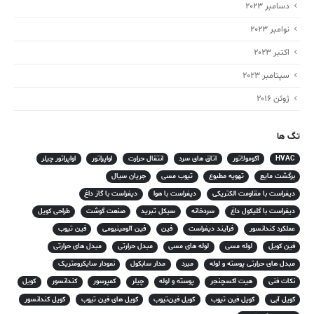
دسامبر 2023
نوامبر 2023
اکتبر 2023
سپتامبر 2023
ژوئن 2016
تگ ها
HVAC
آکومولاتور
اتاق های سرد
انتقال حرارت
اواپراتور
اواپراتور چیلر
برگشت مایع
تهویه مطبوع
تیوب مسی
جریان سیال
دیفراست با مقاومت الکتریکی
دیفراست با هوا
دیفراست با گاز داغ
دیفراست با گلیکول داغ
سردخانه
سیکل تبرید
صنعت گوشت
طراحی کویل
عملکرد کندانسور
فرآیند دیفراست
فین
فین آلومینیومی
فین تیوب
فین کویل
لوله مسی
لوله های مسی
مبدل حرارتی
مبدل های حرارتی
مبدل های حرارتی پوسته و لوله
مبرد
مدار سابکول
نمودار سایکرومتریک
نکات فنی
هیت اکسچنجر
پوسته و لوله
چیلر
کمپرسور
کندانسور
کویل
کویل آبی
کویل فین تیوب
کویل فین‌تیوب
کویل های فین تیوب
کویل کندانسور