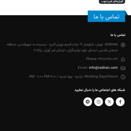
کویل‌های فین‌تیوب
تماس با ما
تماس با ما
Address:
تهران، کیلومتر 19 جاده قدیم تهران/کرج ، نرسیده به شهرقدس، منطقه
صنعتی قدس، ابتدای بلوار تولیدگران، خیابان فن آوران، پلاک2
Phone:
46881980-021
Email:
info@radiran.com
Working Days/Hours:
شنبه - چها شنبه / 9:00 AM - 8:00 PM
شبکه های اجتماعی ما را دنبال نمایید