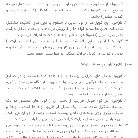
که هوا نیاز به گرم یا سرد شدن دارد. این می تواند شامل واحدهای تهویه
مطبوع، سیستم های تبرید یا سیستم های HVAC (گرمایش، تهویه و
تهویه مطبوع) باشد.
طراحی:
این کویل ها از لوله هایی با سطوح یا فین های کشیده تشکیل
شده اند. فین ها سطح لوله ها را افزایش می دهند و باعث انتقال حرارت
بهتر بین سیال (معمولاً هوا) داخل لوله ها و محیط اطراف می شوند.
کارایی:
افزایش سطح ارائه شده توسط فین ها، کارایی انتقال حرارت را
افزایش می دهد. این طراحی برای کاربردهایی موثر است که در آن فشرده
بودن و کارایی در تبادل حرارتی مبتنی بر هوا بسیار مهم است.
مبدل های حرارتی پوسته و لوله:
کاربرد:
مبدل های حرارتی پوسته و لوله همه کاره هستند و در صنایع
مختلف از جمله فرآوری شیمیایی، تولید برق، پالایشگاه های نفت و غیره
کاربرد دارند. این مبدل ها برای تبادل گرما بین سیالات، اغلب در محیط
های پرفشار و دمای بالا مناسب هستند.
طراحی:
این نوع مبدل حرارتی از دسته ای از لوله های محصور در یک
پوسته تشکیل شده است. یک سیال از طریق لوله ها (سمت لوله) و
سیال دیگری روی لوله های داخل پوسته (سمت پوسته) جریان می یابد.
این طراحی امکان انتقال حرارت کارآمد بین دو سیال را فراهم می کند.
تطبیق پذیری:
مبدل های حرارتی پوسته و لوله می توانند طیف وسیعی
از سیالات را مدیریت کنند و آنها را برای فرآیندهای صنعتی متنوع مناسب
می کند. آنها هنگام برخورد با مایعاتی که ممکن است حاوی ناخالصی باشند