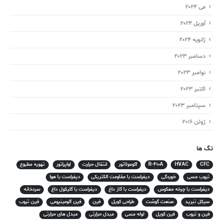
می 2024
آوریل 2024
ژانویه 2024
دسامبر 2023
نوامبر 2023
اکتبر 2023
سپتامبر 2023
ژوئن 2016
تگ ها
CFC
HVAC
R-410A
آکومولاتور
انتقال حرارت
اواپراتور
تهویه مطبوع
تیوب مسی
خوردگی
دیفراست با مقاومت الکتریکی
دیفراست با هوا
دیفراست با چرخه معکوس
دیفراست با گاز داغ
دیفراست با گلیکول داغ
سردخانه
سیکل تبرید
صنعت گوشت
طراحی کویل
فین
فین آلومینیومی
فین تیوب
فین و تیوب
فین کویل
لوله مسی
مبدل حرارتی
مبدل های حرارتی