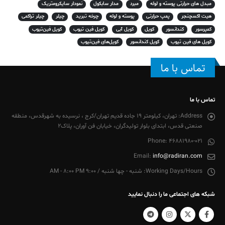
مبدل های حرارتی پوسته و لوله
مبرد
مدار سابکول
نمودار سایکرومتریک
هیت اکسچنجر
پمپ حرارتی
پوسته و لوله
چرخه تبرید
چیلر
چیلر تراکمی
کمپرسور
کندانسور
کویل
کویل آبی
کویل فین تیوب
کویل فین‌تیوب
کویل های فین تیوب
کویل کندانسور
کویل‌های فین‌تیوب
تماس با ما
تماس با ما
Address:
تهران، کیلومتر 19 جاده قدیم تهران/کرج ، نرسیده به شهرقدس، منطقه
صنعتی قدس، ابتدای بلوار تولیدگران، خیابان فن آوران، پلاک2
Phone:
46881980-021
Email:
info@radiran.com
Working Days/Hours:
شنبه - چها شنبه / 9:00 AM - 8:00 PM
شبکه های اجتماعی ما را دنبال نمایید