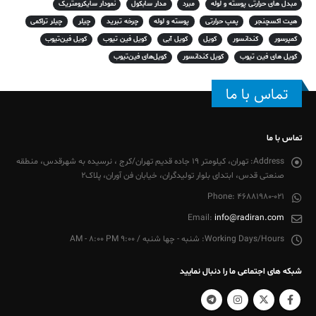
مبدل های حرارتی پوسته و لوله
مبرد
مدار سابکول
نمودار سایکرومتریک
هیت اکسچنجر
پمپ حرارتی
پوسته و لوله
چرخه تبرید
چیلر
چیلر تراکمی
کمپرسور
کندانسور
کویل
کویل آبی
کویل فین تیوب
کویل فین‌تیوب
کویل های فین تیوب
کویل کندانسور
کویل‌های فین‌تیوب
تماس با ما
تماس با ما
Address:
تهران، کیلومتر 19 جاده قدیم تهران/کرج ، نرسیده به شهرقدس، منطقه
صنعتی قدس، ابتدای بلوار تولیدگران، خیابان فن آوران، پلاک2
Phone:
46881980-021
Email:
info@radiran.com
Working Days/Hours:
شنبه - چها شنبه / 9:00 AM - 8:00 PM
شبکه های اجتماعی ما را دنبال نمایید