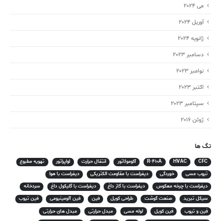
می 2024
آوریل 2024
ژانویه 2024
دسامبر 2023
نوامبر 2023
اکتبر 2023
سپتامبر 2023
ژوئن 2016
تگ ها
CFC
HVAC
R-410A
آکومولاتور
انتقال حرارت
اواپراتور
تهویه مطبوع
تیوب مسی
خوردگی
دیفراست با مقاومت الکتریکی
دیفراست با هوا
دیفراست با چرخه معکوس
دیفراست با گاز داغ
دیفراست با گلیکول داغ
سردخانه
سیکل تبرید
صنعت گوشت
طراحی کویل
فین
فین آلومینیومی
فین تیوب
فین و تیوب
فین کویل
لوله مسی
مبدل حرارتی
مبدل های حرارتی