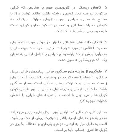
‎5.
کاهش ریسک
: در کاربردهای مهم یا صنایعی که خرابی
می‌تواند عواقب قابل توجهی داشته باشد، مانند تولید برق یا
صنایع شیمیایی، طراحی اوور مبدل‌های حرارتی می‌تواند به
کاهش خطرات عملیاتی و تضمین عملکرد مداوم کویل، تحت
طیف وسیعی از شرایط کمک کند.
‎6.
فقدان داده های عملیاتی دقیق
: در برخی موارد، داده های
محدود یا ناقص در مورد شرایط عملیاتی ممکن است مهندسان را
به برآورد بیش از حد پارامترهای طراحی یا عوامل ایمنی به عنوان
یک اقدام پیشگیرانه سوق دهد.
7. جلوگیری از هزینه های سنگین خرابی
: پیامدهای خرابی مبدل
حرارتی، از جمله توقف تولید در واحدهای تولیدی، آسیب های
زیست محیطی، و خطرات ایمنی، ممکن است بسیار سنگین
باشد. دقت در طراحی و هزینه های حاصل از اوور طراحی کردن
کویل ها را می توان با اجتناب از هزینه های خرابی یا کاهش
خطرات توجیه کرد.
‎به طور کلی، در حالی که طراحی اوور مبدل های حرارتی می تواند
منجر به هزینه های اولیه بالاتر و ظرفیت بیش از حد نیاز شود،
اغلب به دلیل نیاز به ایمنی، دوام و پایداری و انعطاف پذیری در
کویل ها امری اجتناب ناپذیر است.