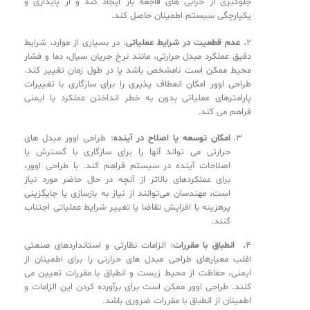
جلوگیری از خرابی های فاجعه بار ایجاد کند و از پایداری و
یکپارچگی سیستم اطمینان حاصل کند.
‎2
.
عدم قطعیت در شرایط عملیاتی
: در بسیاری از موارد، شرایط
دقیق عملکرد مبدل حرارتی، مانند نرخ جریان سیال، دما و فشار
محیط ممکن است نامشخص باشد یا در طول زمان تغییر کند.
طراحی اوور امکان انعطاف پذیری را برای سازگاری با تغییرات
پارامترهای عملیاتی بدون به خطر انداختن عملکرد یا ایمنی
فراهم می کند.
امکان توسعه یا اصلاح در آینده
: طراحی اوور مبدل های
حرارتی می تواند آنها را برای سازگاری با گسترش یا
اصلاحات آینده در سیستم فراهم کند. با طراحی اوور،
برای عملکردهای بالاتر از آنچه در حال حاضر مورد نیاز
است، مهندسان می‌توانند از نیاز به بازسازی یا جایگزینی
پرهزینه با افزایش تقاضا یا تغییر شرایط عملیاتی اجتناب
کنند.
‎4
.
انطباق با مقررات
: الزامات نظارتی و استانداردهای صنعتی
اغلب معیارهای طراحی مبدل های حرارتی را برای اطمینان از
ایمنی، حفاظت از محیط زیست و انطباق با مقررات تعیین می
کنند. طراحی اوور ممکن است برای برآورده کردن این الزامات و
اطمینان از انطباق با مقررات ضروری باشد.