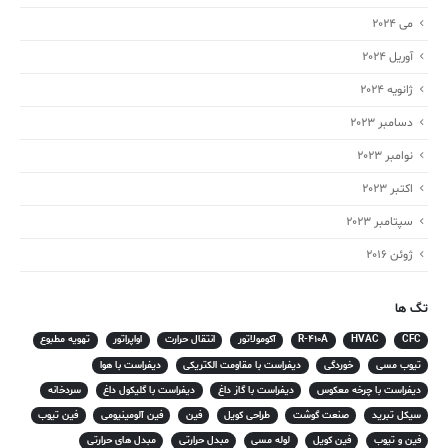
می 2024
آوریل 2024
ژانویه 2024
دسامبر 2023
نوامبر 2023
اکتبر 2023
سپتامبر 2023
ژوئن 2016
تگ ها
CFC
HVAC
R-410A
آکومولاتور
انتقال حرارت
اواپراتور
تهویه مطبوع
تیوب مسی
خوردگی
دیفراست با مقاومت الکتریکی
دیفراست با هوا
دیفراست با چرخه معکوس
دیفراست با گاز داغ
دیفراست با گلیکول داغ
سردخانه
سیکل تبرید
صنعت گوشت
طراحی کویل
فین
فین آلومینیومی
فین تیوب
فین و تیوب
فین کویل
لوله مسی
مبدل حرارتی
مبدل های حرارتی