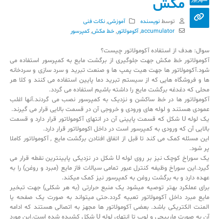
مکش
توسط
نویسنده
آموزشی
,
نکات فنی
accumulator
,
آکومولاتور
,
خط مکش
,
کمپرسور
سوال: هدف از استفاده آکومولاتور چیست؟
آکومولاتور خط مکش جهت جلوگیری از برگشت مایع به کمپرسور استفاده می
شود.آکومولاتور ها جهت هیت پمپ ها و صنعت تبرید و سرد سازی و سردخانه
ها و فروشگاه هایی که از سیستم تبرید دما پایین استفاده می کنند و کلا هر
محلی که دغدغه برگشت مایع را داشته باشیم استفاده می گردد.
آکومولاتور ها در خط ساکشن و نزدیک به کمپرسور نصب می گردند.آنها اغلب
عمودی هستند و لوله های ورودی و خروجی آن در قسمت بالایی قرار می گیرند.
یک لوله U شکل که قسمت پایینی آن در انتهای آکومولاتور قرار دارد و قسمت
بالایی آن که ورودی به کمپرسور است در داخل اکومولاتور قرار دارد.
این مسئله کمک می کند تا قبل از اتفاق افتادن برگشت مایع , آکومولاتور کاملا
پر شود.
یک سوراخ کوچک نیز بر روی لوله U شکل در نزدیکی پایینترین نقطه قرار می
گیرد.این سوراخ وظیفه کنترل عبور تمامی سیالات فاز مایع (مبرد و روغن) را به
عهده دارد و به برگشت روغن به کمپرسور نیز کمک میکند.
برای عملکرد بهتر توصیه میشود یک منبع حرارتی (به هر شکلی) جهت تبخیر
مایع مبرد داخل آکومولاتور تعبیه گردد.حتی میتواند به صورت یک صفحه یا
المنت الکتریکی باشد. بعضی آکومولاتور ها مجهز به اتصالی هستند که ادامه
آن به صورت مارپیچی و لوپ تا انتهای لوله U شکل کشیده شده است.این مورد