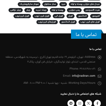
مبدل های حرارتی پوسته و لوله
مبرد
مدار سابکول
نمودار سایکرومتریک
هیت اکسچنجر
پمپ حرارتی
پوسته و لوله
چرخه تبرید
چیلر
چیلر تراکمی
کمپرسور
کندانسور
کویل
کویل آبی
کویل فین تیوب
کویل فین‌تیوب
کویل های فین تیوب
کویل کندانسور
کویل‌های فین‌تیوب
تماس با ما
تماس با ما
Address:
تهران، کیلومتر 19 جاده قدیم تهران/کرج ، نرسیده به شهرقدس، منطقه
صنعتی قدس، ابتدای بلوار تولیدگران، خیابان فن آوران، پلاک2
Phone:
46881980-021
Email:
info@radiran.com
Working Days/Hours:
شنبه - چها شنبه / 9:00 AM - 8:00 PM
شبکه های اجتماعی ما را دنبال نمایید