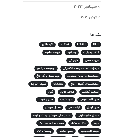
سپتامبر 2023
ژوئن 2016
تگ ها
CFC
HVAC
R-410A
آکومولاتور
انتقال حرارت
اواپراتور
تهویه مطبوع
تیوب مسی
خوردگی
دیفراست با مقاومت الکتریکی
دیفراست با هوا
دیفراست با چرخه معکوس
دیفراست با گاز داغ
دیفراست با گلیکول داغ
سردخانه
سیکل تبرید
صنعت گوشت
طراحی کویل
فین
فین آلومینیومی
فین تیوب
فین و تیوب
فین کویل
لوله مسی
مبدل حرارتی
مبدل های حرارتی
مبدل های حرارتی پوسته و لوله
مبرد
مدار سابکول
نمودار سایکرومتریک
هیت اکسچنجر
پمپ حرارتی
پوسته و لوله