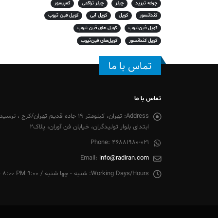
چرخه تبرید
چیلر
چیلر تراکمی
کمپرسور
کندانسور
کویل
کویل آبی
کویل فین تیوب
کویل فین‌تیوب
کویل های فین تیوب
کویل کندانسور
کویل‌های فین‌تیوب
تماس با ما
تماس با ما
Address:
تهران، کیلومتر 19 جاده قدیم تهران/
ابتدای بلوار تولیدگران، خیابان فن آوران، پلاک2
Phone:
46881980-021
Email:
info@radiran.com
Working Days/Hours:
شنبه - چها شنبه / 9:00 AM - 8:00 PM