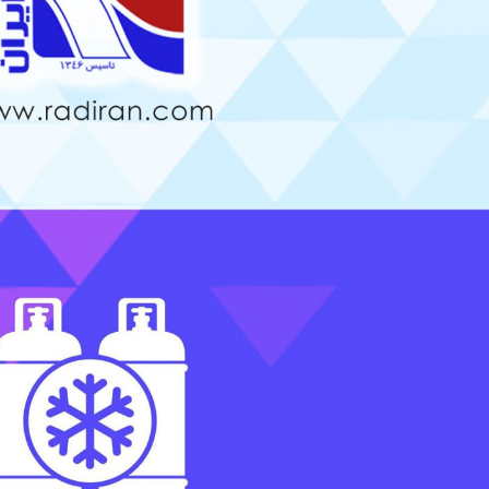
قایسه چیدمان خطی و مثلثی در
نحوه جوشش مبرد در اواپراتور –
ویل های فین تیوب
کویل فین‌تیوب
1, 1405
مرداد 13, 1405
مقایسه Blue Fin و Gold Fin در
استفاده از رنگ ترموگارد در کویل
ویل کندانسور
فین‌تیوب
1, 1405
مرداد 8, 1405
یل پره
چرا در کویل فین‌تیوب بهتر است
از لوله مسی استفاده شود؟
د 25, 1405
تیر 24, 1405