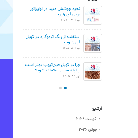
ان خطی و مثلثی در
نحوه جوشش مبرد در اواپراتور –
م
ن تیوب
کویل فین‌تیوب
ک
مرداد 13, 1405
تیر 1
مقایسه Blue Fin و Gold Fin در
استفاده از رنگ ترموگارد در کویل
ور
فین‌تیوب
ک
مرداد 8, 1405
تیر 
چرا در کویل فین‌تیوب بهتر است
کو
از لوله مسی استفاده شود؟
خردا
تیر 24, 1405
آرشیو
آگوست 2026
جولای 2026