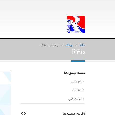
خانه
وبلاگ
برچسب -
R410
R410
دسته بندی ها
آموزشی
مقالات
نکات فنی
آخرین پست ها