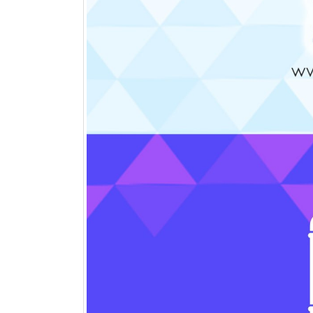
مقایسه چیدمان خطی و مثلثی در
کویل های فین تیوب
تیر 11, 1405
مقایسه Blue Fin و Gold Fin در
کویل کندانسور
تیر 1, 1405
کویل پره
خرداد 25, 1405