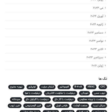
می 2024
آوریل 2024
ژانویه 2024
دسامبر 2023
نوامبر 2023
اکتبر 2023
سپتامبر 2023
ژوئن 2016
تگ ها
CFC
HVAC
R-410A
آکومولاتور
انتقال حرارت
اواپراتور
تهویه مطبوع
تیوب مسی
خوردگی
دیفراست با مقاومت الکتریکی
دیفراست با هوا
دیفراست با چرخه معکوس
دیفراست با گاز داغ
دیفراست با گلیکول داغ
سردخانه
سیکل تبرید
صنعت گوشت
طراحی کویل
فین
فین آلومینیومی
فین تیوب
فین و تیوب
فین کویل
لوله مسی
مبدل حرارتی
مبدل های حرارتی