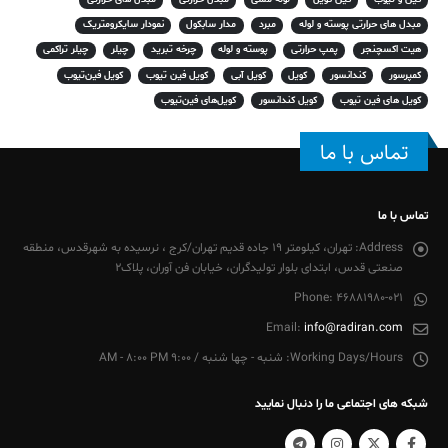
مبدل های حرارتی پوسته و لوله
مبرد
مدار سابکول
نمودار سایکرومتریک
هیت اکسچنجر
پمپ حرارتی
پوسته و لوله
چرخه تبرید
چیلر
چیلر تراکمی
کمپرسور
کندانسور
کویل
کویل آبی
کویل فین تیوب
کویل فین‌تیوب
کویل های فین تیوب
کویل کندانسور
کویل‌های فین‌تیوب
تماس با ما
تماس با ما
Address:
تهران، کیلومتر 19 جاده قدیم تهران/کرج ، نرسیده به شهرقدس، منطقه
صنعتی قدس، ابتدای بلوار تولیدگران، خیابان فن آوران، پلاک2
Phone:
46881980-021
Email:
info@radiran.com
Working Days/Hours:
شنبه - چها شنبه / 9:00 AM - 8:00 PM
شبکه های اجتماعی ما را دنبال نمایید