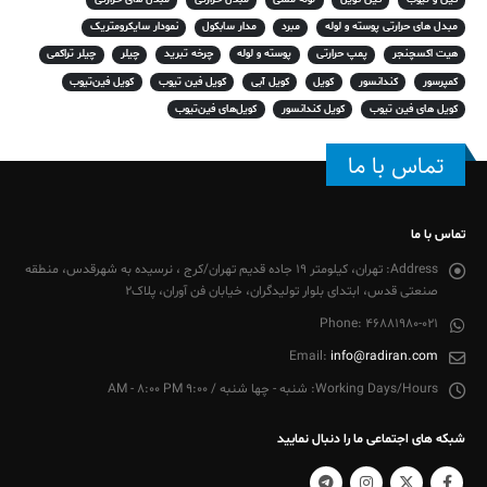
مبدل های حرارتی پوسته و لوله
مبرد
مدار سابکول
نمودار سایکرومتریک
هیت اکسچنجر
پمپ حرارتی
پوسته و لوله
چرخه تبرید
چیلر
چیلر تراکمی
کمپرسور
کندانسور
کویل
کویل آبی
کویل فین تیوب
کویل فین‌تیوب
کویل های فین تیوب
کویل کندانسور
کویل‌های فین‌تیوب
تماس با ما
تماس با ما
Address:
تهران، کیلومتر 19 جاده قدیم تهران/کرج ، نرسیده به شهرقدس، منطقه
صنعتی قدس، ابتدای بلوار تولیدگران، خیابان فن آوران، پلاک2
Phone:
46881980-021
Email:
info@radiran.com
Working Days/Hours:
شنبه - چها شنبه / 9:00 AM - 8:00 PM
شبکه های اجتماعی ما را دنبال نمایید