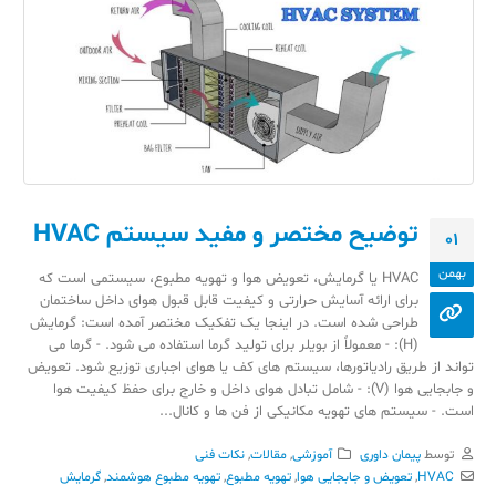
توضیح مختصر و مفید سیستم HVAC‎
01
بهمن
HVAC یا گرمایش، تعویض هوا و تهویه مطبوع، سیستمی است که
برای ارائه آسایش حرارتی و کیفیت قابل قبول هوای داخل ساختمان
طراحی شده است. در اینجا یک تفکیک مختصر آمده است: گرمایش
(H): - معمولاً از بویلر برای تولید گرما استفاده می شود. - گرما می
تواند از طریق رادیاتورها، سیستم های کف یا هوای اجباری توزیع شود. تعویض
و جابجایی هوا (V): - شامل تبادل هوای داخل و خارج برای حفظ کیفیت هوا
است. - سیستم های تهویه مکانیکی از فن ها و کانال...
توسط
پیمان داوری
آموزشی
,
مقالات
,
نکات فنی
HVAC
,
تعویض و جابجایی هوا
,
تهویه مطبوع
,
تهویه مطبوع هوشمند
,
گرمایش