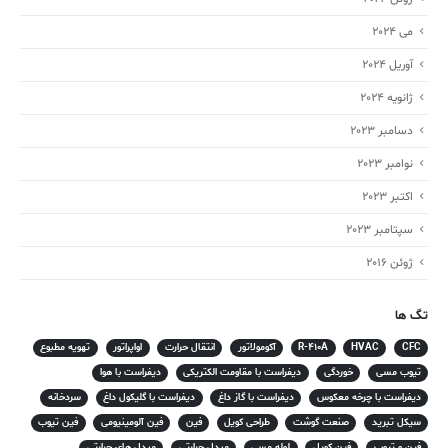
می 2024
آوریل 2024
ژانویه 2024
دسامبر 2023
نوامبر 2023
اکتبر 2023
سپتامبر 2023
ژوئن 2016
تگ ها
CFC
HVAC
R-410A
آکومولاتور
انتقال حرارت
اواپراتور
تهویه مطبوع
تیوب مسی
خوردگی
دیفراست با مقاومت الکتریکی
دیفراست با هوا
دیفراست با چرخه معکوس
دیفراست با گاز داغ
دیفراست با گلیکول داغ
سردخانه
سیکل تبرید
صنعت گوشت
طراحی کویل
فین
فین آلومینیومی
فین تیوب
فین و تیوب
فین کویل
لوله مسی
مبدل حرارتی
مبدل های حرارتی