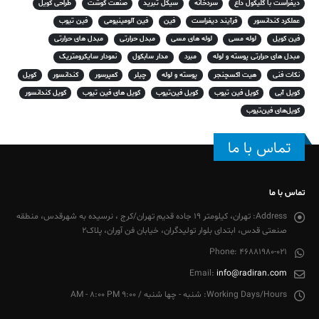
دیفراست با گلیکول داغ
سردخانه
سیکل تبرید
صنعت گوشت
طراحی کویل
عملکرد کندانسور
فرآیند دیفراست
فین
فین آلومینیومی
فین تیوب
فین کویل
لوله مسی
لوله های مسی
مبدل حرارتی
مبدل های حرارتی
مبدل های حرارتی پوسته و لوله
مبرد
مدار سابکول
نمودار سایکرومتریک
نکات فنی
هیت اکسچنجر
پوسته و لوله
چیلر
کمپرسور
کندانسور
کویل
کویل آبی
کویل فین تیوب
کویل فین‌تیوب
کویل های فین تیوب
کویل کندانسور
کویل‌های فین‌تیوب
تماس با ما
تماس با ما
Address:
تهران، کیلومتر 19 جاده قدیم تهران/کرج ، نرسیده به شهرقدس، منطقه
صنعتی قدس، ابتدای بلوار تولیدگران، خیابان فن آوران، پلاک2
Phone:
46881980-021
Email:
info@radiran.com
Working Days/Hours:
شنبه - چها شنبه / 9:00 AM - 8:00 PM