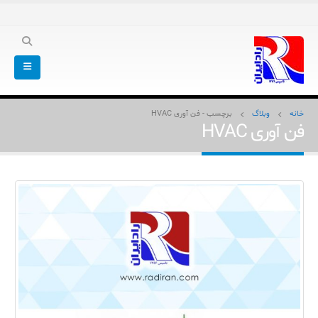
خانه
وبلاگ
برچسب -
فن آوری HVAC
فن آوری HVAC