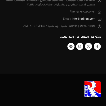
صنعتی قدس، ابتدای بلوار تولیدگران، خیابان فن آوران، پلاک2
Phone:
46881980-021
Email:
info@radiran.com
Working Days/Hours:
شنبه - چها شنبه / 9:00 AM - 8:00 PM
شبکه های اجتماعی ما را دنبال نمایید