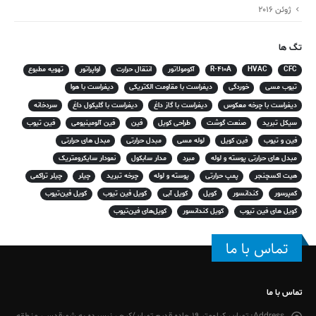
ژوئن 2016
تگ ها
CFC
HVAC
R-410A
آکومولاتور
انتقال حرارت
اواپراتور
تهویه مطبوع
تیوب مسی
خوردگی
دیفراست با مقاومت الکتریکی
دیفراست با هوا
دیفراست با چرخه معکوس
دیفراست با گاز داغ
دیفراست با گلیکول داغ
سردخانه
سیکل تبرید
صنعت گوشت
طراحی کویل
فین
فین آلومینیومی
فین تیوب
فین و تیوب
فین کویل
لوله مسی
مبدل حرارتی
مبدل های حرارتی
مبدل های حرارتی پوسته و لوله
مبرد
مدار سابکول
نمودار سایکرومتریک
هیت اکسچنجر
پمپ حرارتی
پوسته و لوله
چرخه تبرید
چیلر
چیلر تراکمی
کمپرسور
کندانسور
کویل
کویل آبی
کویل فین تیوب
کویل فین‌تیوب
کویل های فین تیوب
کویل کندانسور
کویل‌های فین‌تیوب
تماس با ما
تماس با ما
Address:
تهران، کیلومتر 19 جاده قدیم تهران/کرج ، نرسیده به شهرقدس، منطقه