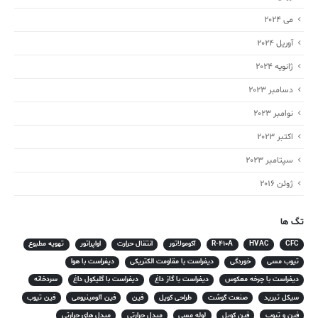
می 2024
آوریل 2024
ژانویه 2024
دسامبر 2023
نوامبر 2023
اکتبر 2023
سپتامبر 2023
ژوئن 2016
تگ ها
CFC
HVAC
R-410A
آکومولاتور
انتقال حرارت
اواپراتور
تهویه مطبوع
تیوب مسی
خوردگی
دیفراست با مقاومت الکتریکی
دیفراست با هوا
دیفراست با چرخه معکوس
دیفراست با گاز داغ
دیفراست با گلیکول داغ
سردخانه
سیکل تبرید
صنعت گوشت
طراحی کویل
فین
فین آلومینیومی
فین تیوب
فین و تیوب
فین کویل
لوله مسی
مبدل حرارتی
مبدل های حرارتی