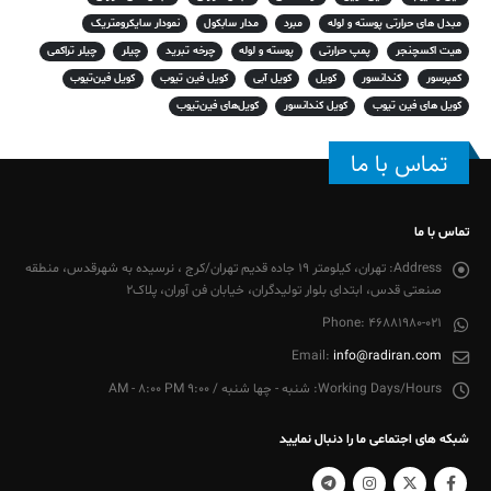
مبدل های حرارتی پوسته و لوله
مبرد
مدار سابکول
نمودار سایکرومتریک
هیت اکسچنجر
پمپ حرارتی
پوسته و لوله
چرخه تبرید
چیلر
چیلر تراکمی
کمپرسور
کندانسور
کویل
کویل آبی
کویل فین تیوب
کویل فین‌تیوب
کویل های فین تیوب
کویل کندانسور
کویل‌های فین‌تیوب
تماس با ما
تماس با ما
Address:
تهران، کیلومتر 19 جاده قدیم تهران/کرج ، نرسیده به شهرقدس، منطقه
صنعتی قدس، ابتدای بلوار تولیدگران، خیابان فن آوران، پلاک2
Phone:
46881980-021
Email:
info@radiran.com
Working Days/Hours:
شنبه - چها شنبه / 9:00 AM - 8:00 PM
شبکه های اجتماعی ما را دنبال نمایید