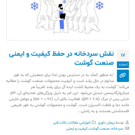
نقش سردخانه در حفظ کیفیت و ایمنی
17
صنعت گوشت
اسفند
"به منظور کمک به در دسترس بودن غذا برای جمعیتی که به طور
مداوم در حال رشد است و کیفیت محصولات صنعت گوشت را مطالبه
می‌کند" گوشت به یک محیط کشت ایده آل برای رشد تقریباً هر
میکروارگانیسمی تبدیل می‌شود. این امر به دلیل ویژگی‌های تغذیه‌ای آن، pH
خنثی پس از مرگ (pH = 6.5)، فعالیت بالای آب (aw = 0.98) و عوامل خارجی
مانند دما و غلظت اکسیژن است. گوشت و محصولات گوشتی به طور طبیعی
فاسدشدنی هستند و به راحتی...
توسط
پیمان داوری
آموزشی
,
مقالات
,
نکات فنی
سردخانه
,
صنعت گوشت
,
کیفیت و ایمنی