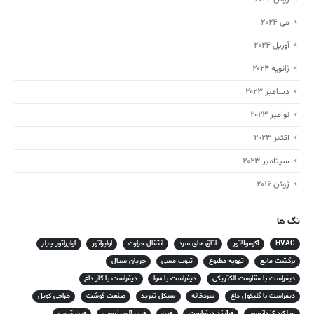
می 2024
آوریل 2024
ژانویه 2024
دسامبر 2023
نوامبر 2023
اکتبر 2023
سپتامبر 2023
ژوئن 2016
تگ ها
HVAC
آکومولاتور
اتاق های سرد
انتقال حرارت
اواپراتور
اواپراتور چیلر
برگشت مایع
تهویه مطبوع
تیوب مسی
جریان سیال
دیفراست با مقاومت الکتریکی
دیفراست با هوا
دیفراست با گاز داغ
دیفراست با گلیکول داغ
سردخانه
سیکل تبرید
صنعت گوشت
طراحی کویل
عملکرد کندانسور
فرآیند دیفراست
فین
فین آلومینیومی
فین تیوب