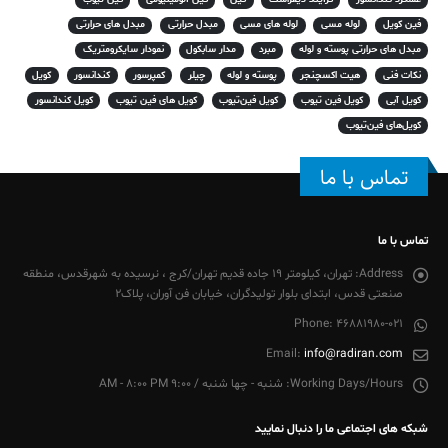
فین کویل
لوله مسی
لوله های مسی
مبدل حرارتی
مبدل های حرارتی
مبدل های حرارتی پوسته و لوله
مبرد
مدار سابکول
نمودار سایکرومتریک
نکات فنی
هیت اکسچنجر
پوسته و لوله
چیلر
کمپرسور
کندانسور
کویل
کویل آبی
کویل فین تیوب
کویل فین‌تیوب
کویل های فین تیوب
کویل کندانسور
کویل‌های فین‌تیوب
تماس با ما
تماس با ما
Address:
تهران، کیلومتر 19 جاده قدیم تهران/کرج ، نرسیده به شهرقدس، منطقه
صنعتی قدس، ابتدای بلوار تولیدگران، خیابان فن آوران، پلاک2
Phone:
46881980-021
Email:
info@radiran.com
Working Days/Hours:
شنبه - چها شنبه / 9:00 AM - 8:00 PM
شبکه های اجتماعی ما را دنبال نمایید