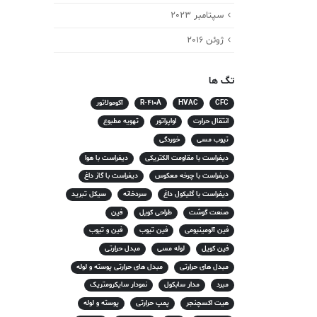
سپتامبر 2023
ژوئن 2016
تگ ها
CFC
HVAC
R-410A
آکومولاتور
انتقال حرارت
اواپراتور
تهویه مطبوع
تیوب مسی
خوردگی
دیفراست با مقاومت الکتریکی
دیفراست با هوا
دیفراست با چرخه معکوس
دیفراست با گاز داغ
دیفراست با گلیکول داغ
سردخانه
سیکل تبرید
صنعت گوشت
طراحی کویل
فین
فین آلومینیومی
فین تیوب
فین و تیوب
فین کویل
لوله مسی
مبدل حرارتی
مبدل های حرارتی
مبدل های حرارتی پوسته و لوله
مبرد
مدار سابکول
نمودار سایکرومتریک
هیت اکسچنجر
پمپ حرارتی
پوسته و لوله