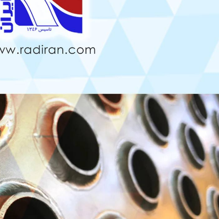
قایسه چیدمان خطی و مثلثی در
نحوه جوشش مبرد در اواپراتور –
ویل های فین تیوب
کویل فین‌تیوب
1, 1405
مرداد 13, 1405
مقایسه Blue Fin و Gold Fin در
استفاده از رنگ ترموگارد در کویل
ویل کندانسور
فین‌تیوب
1, 1405
مرداد 8, 1405
یل پره
چرا در کویل فین‌تیوب بهتر است
از لوله مسی استفاده شود؟
د 25, 1405
تیر 24, 1405