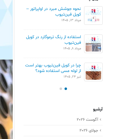
ان خطی و مثلثی در
نحوه جوشش مبرد در اواپراتور –
م
ن تیوب
کویل فین‌تیوب
ک
مرداد 13, 1405
تیر 1
مقایسه Blue Fin و Gold Fin در
استفاده از رنگ ترموگارد در کویل
ور
فین‌تیوب
ک
مرداد 8, 1405
تیر 
چرا در کویل فین‌تیوب بهتر است
کو
از لوله مسی استفاده شود؟
خردا
تیر 24, 1405
آرشیو
آگوست 2026
جولای 2026