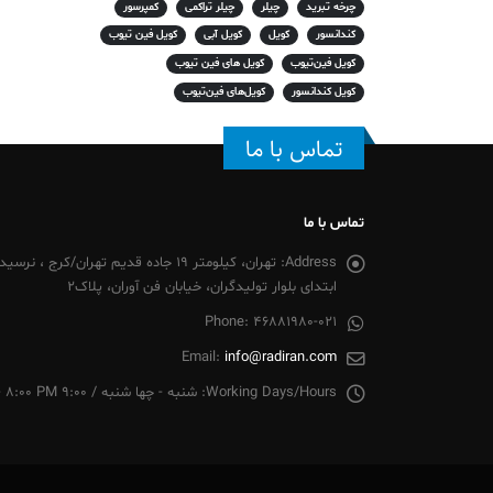
چرخه تبرید
چیلر
چیلر تراکمی
کمپرسور
کندانسور
کویل
کویل آبی
کویل فین تیوب
کویل فین‌تیوب
کویل های فین تیوب
کویل کندانسور
کویل‌های فین‌تیوب
تماس با ما
تماس با ما
Address:
تهران، کیلومتر 19 جاده قدیم تهران/
ابتدای بلوار تولیدگران، خیابان فن آوران، پلاک2
Phone:
46881980-021
Email:
info@radiran.com
Working Days/Hours:
شنبه - چها شنبه / 9:00 AM - 8:00 PM