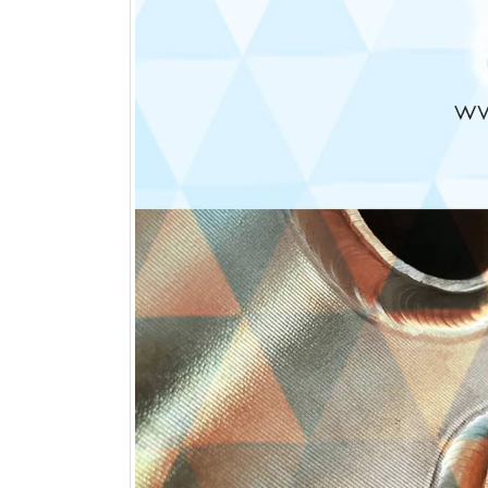
مقایسه چیدمان خطی و مثلثی در
کویل های فین تیوب
تیر 11, 1405
مقایسه Blue Fin و Gold Fin در
کویل کندانسور
تیر 1, 1405
کویل پره
خرداد 25, 1405