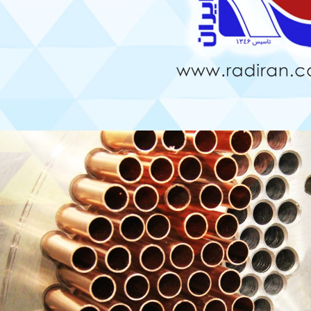
نحوه جوشش مبرد در اواپراتور –
مقایسه چیدمان خطی
کویل فین‌تیوب
کویل های فین تیوب
مرداد 13, 1405
تیر 11, 1405
استفاده از رنگ ترموگارد در کویل
فین‌تیوب
کویل کندانسور
مرداد 8, 1405
تیر 1, 1405
چرا در کویل فین‌تیوب بهتر است
کویل پره
از لوله مسی استفاده شود؟
خرداد 25, 1405
تیر 24, 1405