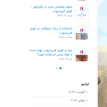
 و مثلثی در
نحوه جوشش مبرد در اواپراتور –
مقایسه چ
کویل فین‌تیوب
کویل های
مرداد 13, 1405
تیر 11, 1405
مقایسه Blue Fin و Gold Fin در
استفاده از رنگ ترموگارد در کویل
فین‌تیوب
کویل کند
مرداد 8, 1405
تیر 1, 1405
چرا در کویل فین‌تیوب بهتر است
کویل پره
از لوله مسی استفاده شود؟
خرداد 25, 1405
تیر 24, 1405
آرشیو
آگوست 2026
جولای 2026