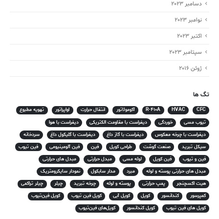
دسامبر 2023
نوامبر 2023
اکتبر 2023
سپتامبر 2023
ژوئن 2016
تگ ها
CFC
HVAC
R-410A
آکومولاتور
انتقال حرارت
اواپراتور
تهویه مطبوع
تیوب مسی
خوردگی
دیفراست با مقاومت الکتریکی
دیفراست با هوا
دیفراست با چرخه معکوس
دیفراست با گاز داغ
دیفراست با گلیکول داغ
سردخانه
سیکل تبرید
صنعت گوشت
طراحی کویل
فین
فین آلومینیومی
فین تیوب
فین و تیوب
فین کویل
لوله مسی
مبدل حرارتی
مبدل های حرارتی
مبدل های حرارتی پوسته و لوله
مبرد
مدار سابکول
نمودار سایکرومتریک
هیت اکسچنجر
پمپ حرارتی
پوسته و لوله
چرخه تبرید
چیلر
چیلر تراکمی
کمپرسور
کندانسور
کویل
کویل آبی
کویل فین تیوب
کویل فین‌تیوب
کویل های فین تیوب
کویل کندانسور
کویل‌های فین‌تیوب