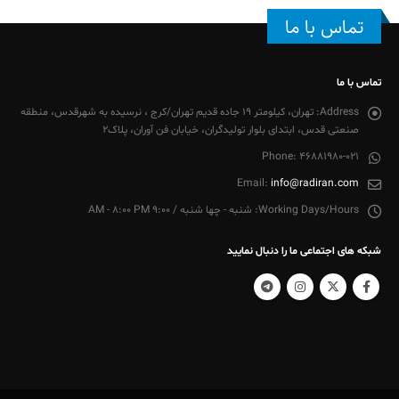
تماس با ما
تماس با ما
Address:
تهران، کیلومتر 19 جاده قدیم تهران/کرج ، نرسیده به شهرقدس، منطقه
صنعتی قدس، ابتدای بلوار تولیدگران، خیابان فن آوران، پلاک2
Phone:
46881980-021
Email:
info@radiran.com
Working Days/Hours:
شنبه - چها شنبه / 9:00 AM - 8:00 PM
شبکه های اجتماعی ما را دنبال نمایید