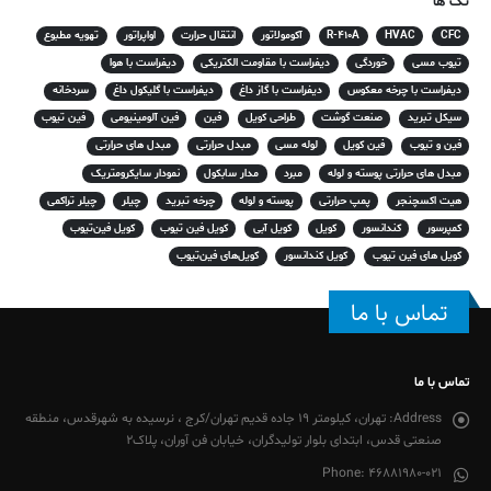
تگ ها
CFC
HVAC
R-410A
آکومولاتور
انتقال حرارت
اواپراتور
تهویه مطبوع
تیوب مسی
خوردگی
دیفراست با مقاومت الکتریکی
دیفراست با هوا
دیفراست با چرخه معکوس
دیفراست با گاز داغ
دیفراست با گلیکول داغ
سردخانه
سیکل تبرید
صنعت گوشت
طراحی کویل
فین
فین آلومینیومی
فین تیوب
فین و تیوب
فین کویل
لوله مسی
مبدل حرارتی
مبدل های حرارتی
مبدل های حرارتی پوسته و لوله
مبرد
مدار سابکول
نمودار سایکرومتریک
هیت اکسچنجر
پمپ حرارتی
پوسته و لوله
چرخه تبرید
چیلر
چیلر تراکمی
کمپرسور
کندانسور
کویل
کویل آبی
کویل فین تیوب
کویل فین‌تیوب
کویل های فین تیوب
کویل کندانسور
کویل‌های فین‌تیوب
تماس با ما
تماس با ما
Address:
تهران، کیلومتر 19 جاده قدیم تهران/کرج ، نرسیده به شهرقدس، منطقه
صنعتی قدس، ابتدای بلوار تولیدگران، خیابان فن آوران، پلاک2
Phone:
46881980-021