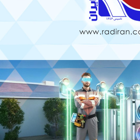
نحوه جوشش مبرد در اواپراتور –
مقایسه چیدمان خطی
کویل فین‌تیوب
کویل های فین تیوب
مرداد 13, 1405
تیر 11, 1405
استفاده از رنگ ترموگارد در کویل
فین‌تیوب
کویل کندانسور
مرداد 8, 1405
تیر 1, 1405
چرا در کویل فین‌تیوب بهتر است
کویل پره
از لوله مسی استفاده شود؟
خرداد 25, 1405
تیر 24, 1405