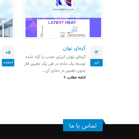
ه تبرید
گرمای نهان
05
12
ای مهم در
گرمای نهان انرژی جذب یا آزاد شده
تیر
اسفند
ست که برای
توسط یک ماده در طی یک تغییر فاز
ری و محافظت از
بدون تغییر در دمای آن...
ادامه مطلب
تماس با ما