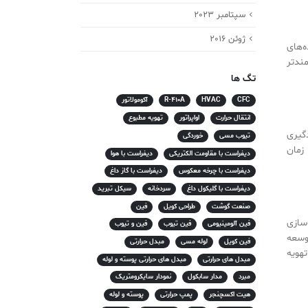
سپتامبر 2023
ژوئن 2016
‌های
مندتر
تگ ها
CFC
HVAC
R-410A
آکومولاتور
انتقال حرارت
اواپراتور
تهویه مطبوع
گیری
تیوب مسی
خوردگی
زمان
دیفراست با مقاومت الکتریکی
دیفراست با هوا
دیفراست با چرخه معکوس
دیفراست با گاز داغ
دیفراست با گلیکول داغ
سردخانه
سیکل تبرید
صنعت گوشت
طراحی کویل
فین
سازی
فین آلومینیومی
فین تیوب
فین و تیوب
توسعه
فین کویل
لوله مسی
مبدل حرارتی
هویه
مبدل های حرارتی
مبدل های حرارتی پوسته و لوله
مبرد
مدار سابکول
نمودار سایکرومتریک
هیت اکسچنجر
پمپ حرارتی
پوسته و لوله