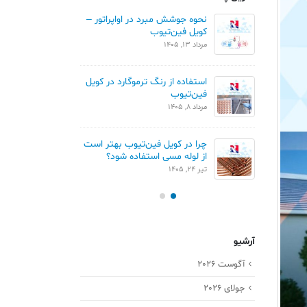
 و مثلثی در
نحوه جوشش مبرد در اواپراتور –
مقایسه چ
کویل فین‌تیوب
کویل های
مرداد 13, 1405
تیر 11, 1405
مقایسه Blue Fin و Gold Fin در
استفاده از رنگ ترموگارد در کویل
فین‌تیوب
کویل کند
مرداد 8, 1405
تیر 1, 1405
چرا در کویل فین‌تیوب بهتر است
کویل پره
از لوله مسی استفاده شود؟
خرداد 25, 1405
تیر 24, 1405
آرشیو
آگوست 2026
جولای 2026