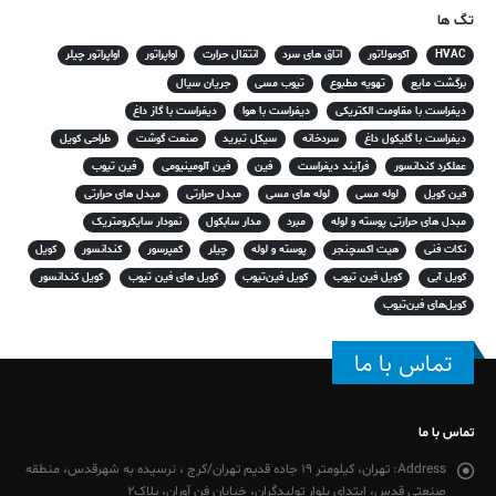
تگ ها
HVAC
آکومولاتور
اتاق های سرد
انتقال حرارت
اواپراتور
اواپراتور چیلر
برگشت مایع
تهویه مطبوع
تیوب مسی
جریان سیال
دیفراست با مقاومت الکتریکی
دیفراست با هوا
دیفراست با گاز داغ
دیفراست با گلیکول داغ
سردخانه
سیکل تبرید
صنعت گوشت
طراحی کویل
عملکرد کندانسور
فرآیند دیفراست
فین
فین آلومینیومی
فین تیوب
فین کویل
لوله مسی
لوله های مسی
مبدل حرارتی
مبدل های حرارتی
مبدل های حرارتی پوسته و لوله
مبرد
مدار سابکول
نمودار سایکرومتریک
نکات فنی
هیت اکسچنجر
پوسته و لوله
چیلر
کمپرسور
کندانسور
کویل
کویل آبی
کویل فین تیوب
کویل فین‌تیوب
کویل های فین تیوب
کویل کندانسور
کویل‌های فین‌تیوب
تماس با ما
تماس با ما
Address:
تهران، کیلومتر 19 جاده قدیم تهران/کرج ، نرسیده به شهرقدس، منطقه
صنعتی قدس، ابتدای بلوار تولیدگران، خیابان فن آوران، پلاک2