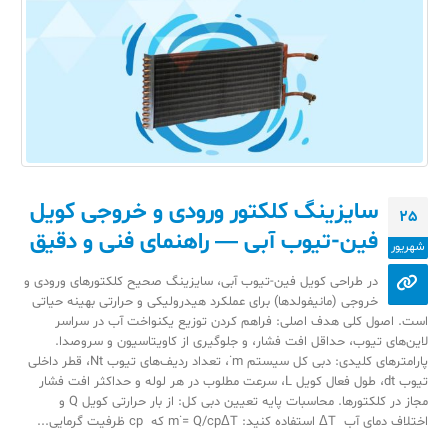
سایزینگ کلکتور ورودی و خروجی کویل
25
فین-تیوب آبی — راهنمای فنی و دقیق
شهریور
در طراحی کویل فین-تیوب آبی، سایزینگ صحیح کلکتورهای ورودی و
خروجی (مانيفولدها) برای عملکرد هیدرولیکی و حرارتی بهینه حیاتی
است. اصول کلی هدف اصلی: فراهم کردن توزیع یکنواخت آب در سراسر
لاین‌های تیوب، حداقل افت فشار، و جلوگیری از کاویتاسیون و سروصدا.
پارامترهای کلیدی: دبی کل سیستم m˙، تعداد ردیف‌های تیوب Nt​، قطر داخلی
تیوب dt​، طول فعال کویل L، سرعت مطلوب در هر لوله و حداکثر افت فشار
مجاز در کلکتورها. محاسبات پایه تعیین دبی کل: از بار حرارتی کویل Q و
اختلاف دمای آب ΔT استفاده کنید: m˙= Q/cp​ΔT که cp​ ظرفیت گرمایی...