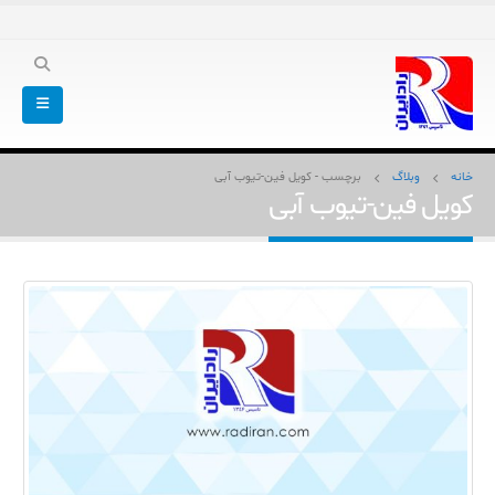
خانه
وبلاگ
برچسب -
کویل فین-تیوب آبی
کویل فین-تیوب آبی