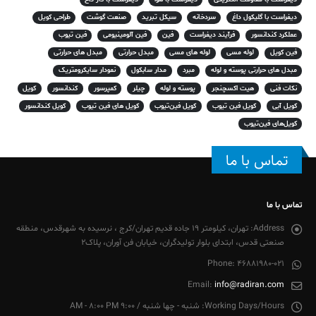
دیفراست با گلیکول داغ
سردخانه
سیکل تبرید
صنعت گوشت
طراحی کویل
عملکرد کندانسور
فرآیند دیفراست
فین
فین آلومینیومی
فین تیوب
فین کویل
لوله مسی
لوله های مسی
مبدل حرارتی
مبدل های حرارتی
مبدل های حرارتی پوسته و لوله
مبرد
مدار سابکول
نمودار سایکرومتریک
نکات فنی
هیت اکسچنجر
پوسته و لوله
چیلر
کمپرسور
کندانسور
کویل
کویل آبی
کویل فین تیوب
کویل فین‌تیوب
کویل های فین تیوب
کویل کندانسور
کویل‌های فین‌تیوب
تماس با ما
تماس با ما
Address:
تهران، کیلومتر 19 جاده قدیم تهران/کرج ، نرسیده به شهرقدس، منطقه
صنعتی قدس، ابتدای بلوار تولیدگران، خیابان فن آوران، پلاک2
Phone:
46881980-021
Email:
info@radiran.com
Working Days/Hours:
شنبه - چها شنبه / 9:00 AM - 8:00 PM