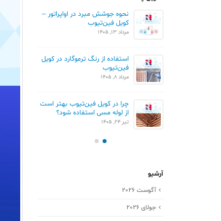
ان خطی و مثلثی در
نحوه جوشش مبرد در اواپراتور –
م
ن تیوب
کویل فین‌تیوب
ک
مرداد 13, 1405
تیر 1
مقایسه Blue Fin و Gold Fin در
استفاده از رنگ ترموگارد در کویل
ور
فین‌تیوب
ک
مرداد 8, 1405
تیر 
چرا در کویل فین‌تیوب بهتر است
کو
از لوله مسی استفاده شود؟
خردا
تیر 24, 1405
آرشیو
آگوست 2026
جولای 2026