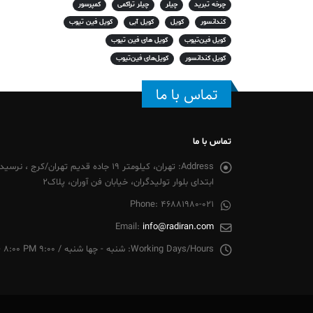
چرخه تبرید
چیلر
چیلر تراکمی
کمپرسور
کندانسور
کویل
کویل آبی
کویل فین تیوب
کویل فین‌تیوب
کویل های فین تیوب
کویل کندانسور
کویل‌های فین‌تیوب
تماس با ما
تماس با ما
Address:
تهران، کیلومتر 19 جاده قدیم تهران/
ابتدای بلوار تولیدگران، خیابان فن آوران، پلاک2
Phone:
46881980-021
Email:
info@radiran.com
Working Days/Hours:
شنبه - چها شنبه / 9:00 AM - 8:00 PM