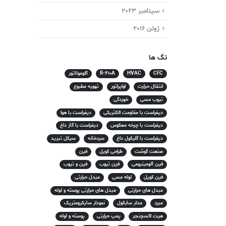
سپتامبر 2023
ژوئن 2016
تگ ها
CFC
HVAC
R-410A
آکومولاتور
انتقال حرارت
اواپراتور
تهویه مطبوع
تیوب مسی
خوردگی
دیفراست با مقاومت الکتریکی
دیفراست با هوا
دیفراست با چرخه معکوس
دیفراست با گاز داغ
دیفراست با گلیکول داغ
سردخانه
سیکل تبرید
صنعت گوشت
طراحی کویل
فین
فین آلومینیومی
فین تیوب
فین و تیوب
فین کویل
لوله مسی
مبدل حرارتی
مبدل های حرارتی
مبدل های حرارتی پوسته و لوله
مبرد
مدار سابکول
نمودار سایکرومتریک
هیت اکسچنجر
پمپ حرارتی
پوسته و لوله