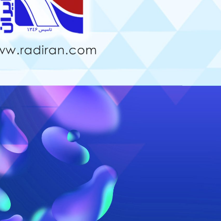
قایسه چیدمان خطی و مثلثی در
نحوه جوشش مبرد در اواپراتور –
ویل های فین تیوب
کویل فین‌تیوب
1, 1405
مرداد 13, 1405
مقایسه Blue Fin و Gold Fin در
استفاده از رنگ ترموگارد در کویل
ویل کندانسور
فین‌تیوب
1, 1405
مرداد 8, 1405
یل پره
چرا در کویل فین‌تیوب بهتر است
از لوله مسی استفاده شود؟
د 25, 1405
تیر 24, 1405