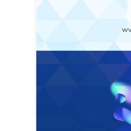
مقایسه چیدمان خطی و مثلثی در
کویل های فین تیوب
تیر 11, 1405
مقایسه Blue Fin و Gold Fin در
کویل کندانسور
تیر 1, 1405
کویل پره
خرداد 25, 1405