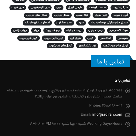
سیکل تبرید
صنعت گوشت
طراحی کویل
فین
فین آلومینیومی
فین تیوب
فین و تیوب
فین کویل
لوله مسی
مبدل حرارتی
مبدل های حرارتی
مبدل های حرارتی پوسته و لوله
مبرد
مدار سابکول
نمودار سایکرومتریک
هیت اکسچنجر
پمپ حرارتی
پوسته و لوله
چرخه تبرید
چیلر
چیلر تراکمی
کمپرسور
کندانسور
کویل
کویل آبی
کویل فین تیوب
کویل فین‌تیوب
کویل های فین تیوب
کویل کندانسور
کویل‌های فین‌تیوب
تماس با ما
تماس با ما
Address:
تهران، کیلومتر 19 جاده قدیم تهران/کرج ، نرسیده به شهرقدس، منطقه
صنعتی قدس، ابتدای بلوار تولیدگران، خیابان فن آوران، پلاک2
Phone:
46881980-021
Email:
info@radiran.com
Working Days/Hours:
شنبه - چها شنبه / 9:00 AM - 8:00 PM