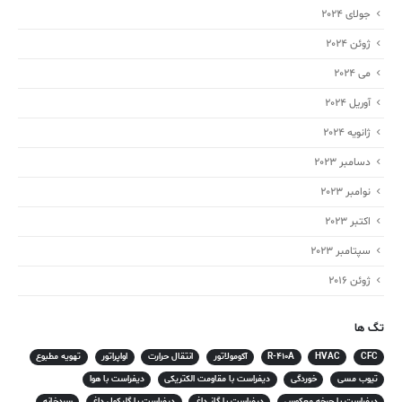
جولای 2024
ژوئن 2024
می 2024
آوریل 2024
ژانویه 2024
دسامبر 2023
نوامبر 2023
اکتبر 2023
سپتامبر 2023
ژوئن 2016
تگ ها
CFC
HVAC
R-410A
آکومولاتور
انتقال حرارت
اواپراتور
تهویه مطبوع
تیوب مسی
خوردگی
دیفراست با مقاومت الکتریکی
دیفراست با هوا
دیفراست با چرخه معکوس
دیفراست با گاز داغ
دیفراست با گلیکول داغ
سردخانه