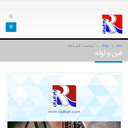
خانه
وبلاگ
برچسب -
فین و لوله
فین و لوله