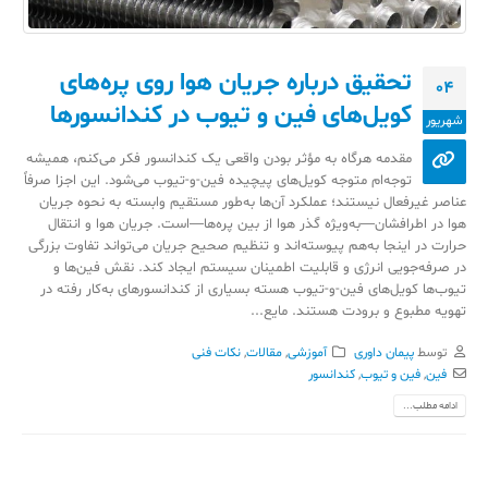
تحقیق درباره جریان هوا روی پره‌های
04
کویل‌های فین و تیوب در کندانسورها
شهریور
مقدمه هرگاه به مؤثر بودن واقعی یک کندانسور فکر می‌کنم، همیشه
توجه‌ام متوجه کویل‌های پیچیده فین-و-تیوب می‌شود. این اجزا صرفاً
عناصر غیرفعال نیستند؛ عملکرد آن‌ها به‌طور مستقیم وابسته به نحوه جریان
هوا در اطرافشان—به‌ویژه گذر هوا از بین پره‌ها—است. جریان هوا و انتقال
حرارت در اینجا به‌هم پیوسته‌اند و تنظیم صحیح جریان می‌تواند تفاوت بزرگی
در صرفه‌جویی انرژی و قابلیت اطمینان سیستم ایجاد کند. نقش فین‌ها و
تیوب‌ها کویل‌های فین-و-تیوب هسته بسیاری از کندانسورهای به‌کار رفته در
تهویه مطبوع و برودت هستند. مایع...
توسط
پیمان داوری
آموزشی
,
مقالات
,
نکات فنی
فین
,
فین و تیوب
,
کندانسور
ادامه مطلب...