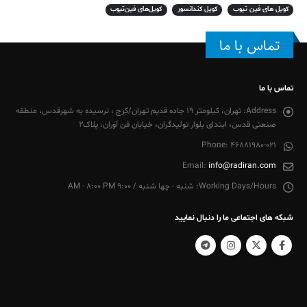
کویل های فین تیوب
کویل کندانسور
کویل‌های فین‌تیوب
تماس با ما
تماس با ما
Address:
تهران، کیلومتر 19 جاده قدیم تهران/کرج ، نرسیده به شهرقدس، منطقه
صنعتی قدس، ابتدای بلوار تولیدگران، خیابان فن آوران، پلاک2
Phone:
46881980-021
Email:
info@radiran.com
Working Days/Hours:
شنبه - چها شنبه / 9:00 AM - 8:00 PM
شبکه های اجتماعی ما را دنبال نمایید