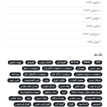
ژانویه 2024
دسامبر 2023
نوامبر 2023
اکتبر 2023
سپتامبر 2023
ژوئن 2016
تگ ها
CFC
HVAC
R-410A
آکومولاتور
انتقال حرارت
اواپراتور
تهویه مطبوع
تیوب مسی
خوردگی
دیفراست با مقاومت الکتریکی
دیفراست با هوا
دیفراست با چرخه معکوس
دیفراست با گاز داغ
دیفراست با گلیکول داغ
سردخانه
سیکل تبرید
صنعت گوشت
طراحی کویل
فین
فین آلومینیومی
فین تیوب
فین و تیوب
فین کویل
لوله مسی
مبدل حرارتی
مبدل های حرارتی
مبدل های حرارتی پوسته و لوله
مبرد
مدار سابکول
نمودار سایکرومتریک
هیت اکسچنجر
پمپ حرارتی
پوسته و لوله
چرخه تبرید
چیلر
چیلر تراکمی
کمپرسور
کندانسور
کویل
کویل آبی
کویل فین تیوب
کویل فین‌تیوب