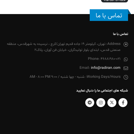
تماس با ما
تماس با ما
Address:
تهران، کیلومتر 19 جاده قدیم تهران/کرج ، نرسیده به شهرقدس، منطقه
صنعتی قدس، ابتدای بلوار تولیدگران، خیابان فن آوران، پلاک2
Phone:
46881980-021
Email:
info@radiran.com
Working Days/Hours:
شنبه - چها شنبه / 9:00 AM - 8:00 PM
شبکه های اجتماعی ما را دنبال نمایید