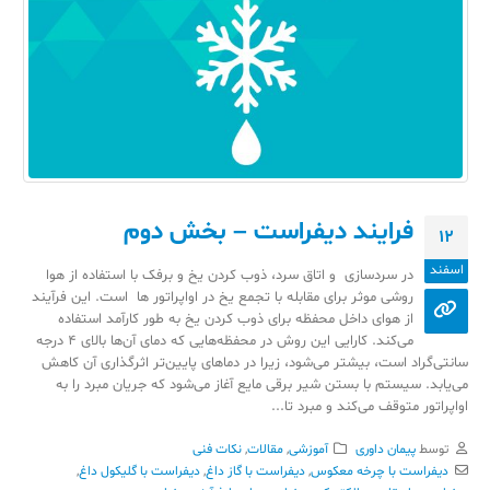
فرایند دیفراست – بخش دوم
12
اسفند
در سردسازی و اتاق سرد، ذوب کردن یخ و برفک با استفاده از هوا
روشی موثر برای مقابله با تجمع یخ در اواپراتور ها است. این فرآیند
از هوای داخل محفظه برای ذوب کردن یخ به طور کارآمد استفاده
می‌کند. کارایی این روش در محفظه‌هایی که دمای آن‌ها بالای ۴ درجه
سانتی‌گراد است، بیشتر می‌شود، زیرا در دماهای پایین‌تر اثرگذاری آن کاهش
می‌یابد. سیستم با بستن شیر برقی مایع آغاز می‌شود که جریان مبرد را به
اواپراتور متوقف می‌کند و مبرد تا...
توسط
پیمان داوری
آموزشی
,
مقالات
,
نکات فنی
دیفراست با چرخه معکوس
,
دیفراست با گاز داغ
,
دیفراست با گلیکول داغ
,