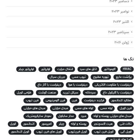
دسامبر 2023
نوامبر 2023
اکتبر 2023
سپتامبر 2023
ژوئن 2016
تگ ها
HVAC
آکومولاتور
اتاق های سرد
انتقال حرارت
اواپراتور
اواپراتور چیلر
برگشت مایع
تهویه مطبوع
تیوب مسی
جریان سیال
دیفراست با مقاومت الکتریکی
دیفراست با هوا
دیفراست با گاز داغ
دیفراست با گلیکول داغ
سردخانه
سیکل تبرید
صنعت گوشت
طراحی کویل
عملکرد کندانسور
فرآیند دیفراست
فین
فین آلومینیومی
فین تیوب
فین کویل
لوله مسی
لوله های مسی
مبدل حرارتی
مبدل های حرارتی
مبدل های حرارتی پوسته و لوله
مبرد
مدار سابکول
نمودار سایکرومتریک
نکات فنی
هیت اکسچنجر
پوسته و لوله
چیلر
کمپرسور
کندانسور
کویل
کویل آبی
کویل فین تیوب
کویل فین‌تیوب
کویل های فین تیوب
کویل کندانسور
کویل‌های فین‌تیوب