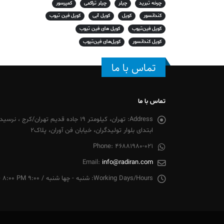
چرخه تبرید
چیلر
چیلر تراکمی
کمپرسور
کندانسور
کویل
کویل آبی
کویل فین تیوب
کویل فین‌تیوب
کویل های فین تیوب
کویل کندانسور
کویل‌های فین‌تیوب
تماس با ما
تماس با ما
Address:
تهران، کیلومتر 19 جاده قدیم تهران/
ابتدای بلوار تولیدگران، خیابان فن آوران، پلاک2
Phone:
46881980-021
Email:
info@radiran.com
Working Days/Hours:
شنبه - چها شنبه / 9:00 AM - 8:00 PM