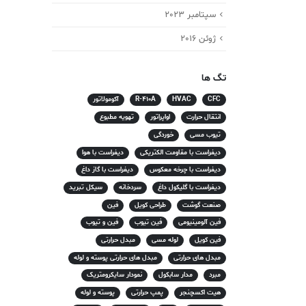
سپتامبر 2023
ژوئن 2016
تگ ها
CFC
HVAC
R-410A
آکومولاتور
انتقال حرارت
اواپراتور
تهویه مطبوع
تیوب مسی
خوردگی
دیفراست با مقاومت الکتریکی
دیفراست با هوا
دیفراست با چرخه معکوس
دیفراست با گاز داغ
دیفراست با گلیکول داغ
سردخانه
سیکل تبرید
صنعت گوشت
طراحی کویل
فین
فین آلومینیومی
فین تیوب
فین و تیوب
فین کویل
لوله مسی
مبدل حرارتی
مبدل های حرارتی
مبدل های حرارتی پوسته و لوله
مبرد
مدار سابکول
نمودار سایکرومتریک
هیت اکسچنجر
پمپ حرارتی
پوسته و لوله