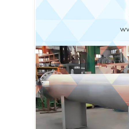
مقایسه چیدمان خطی و مثلثی در
کویل های فین تیوب
تیر 11, 1405
مقایسه Blue Fin و Gold Fin در
کویل کندانسور
تیر 1, 1405
کویل پره
خرداد 25, 1405