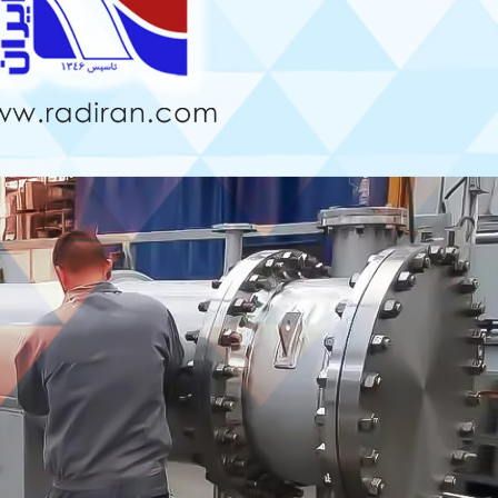
قایسه چیدمان خطی و مثلثی در
نحوه جوشش مبرد در اواپراتور –
ویل های فین تیوب
کویل فین‌تیوب
1, 1405
مرداد 13, 1405
مقایسه Blue Fin و Gold Fin در
استفاده از رنگ ترموگارد در کویل
ویل کندانسور
فین‌تیوب
1, 1405
مرداد 8, 1405
یل پره
چرا در کویل فین‌تیوب بهتر است
از لوله مسی استفاده شود؟
د 25, 1405
تیر 24, 1405