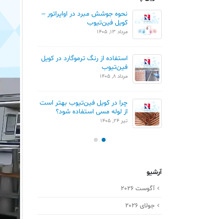
ان خطی و مثلثی در
نحوه جوشش مبرد در اواپراتور –
م
ن تیوب
کویل فین‌تیوب
ک
مرداد 13, 1405
تیر 1
مقایسه Blue Fin و Gold Fin در
استفاده از رنگ ترموگارد در کویل
ور
فین‌تیوب
ک
مرداد 8, 1405
تیر 
چرا در کویل فین‌تیوب بهتر است
کو
از لوله مسی استفاده شود؟
خردا
تیر 24, 1405
آرشیو
آگوست 2026
جولای 2026