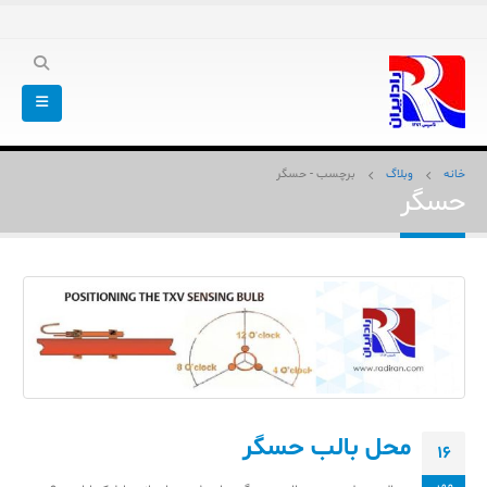
خانه
وبلاگ
برچسب -
حسگر
حسگر
محل بالب حسگر
16
مهر