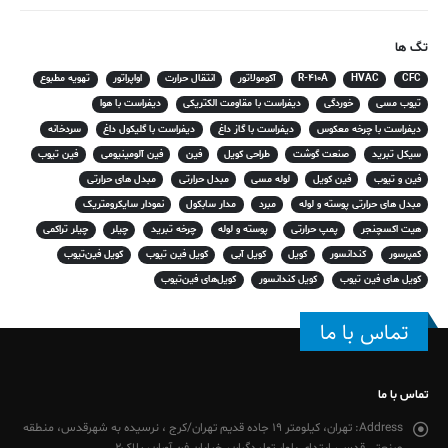
تگ ها
CFC
HVAC
R-410A
آکومولاتور
انتقال حرارت
اواپراتور
تهویه مطبوع
تیوب مسی
خوردگی
دیفراست با مقاومت الکتریکی
دیفراست با هوا
دیفراست با چرخه معکوس
دیفراست با گاز داغ
دیفراست با گلیکول داغ
سردخانه
سیکل تبرید
صنعت گوشت
طراحی کویل
فین
فین آلومینیومی
فین تیوب
فین و تیوب
فین کویل
لوله مسی
مبدل حرارتی
مبدل های حرارتی
مبدل های حرارتی پوسته و لوله
مبرد
مدار سابکول
نمودار سایکرومتریک
هیت اکسچنجر
پمپ حرارتی
پوسته و لوله
چرخه تبرید
چیلر
چیلر تراکمی
کمپرسور
کندانسور
کویل
کویل آبی
کویل فین تیوب
کویل فین‌تیوب
کویل های فین تیوب
کویل کندانسور
کویل‌های فین‌تیوب
تماس با ما
تماس با ما
Address:
تهران، کیلومتر 19 جاده قدیم تهران/کرج ، نرسیده به شهرقدس، منطقه
صنعتی قدس، ابتدای بلوار تولیدگران، خیابان فن آوران، پلاک2