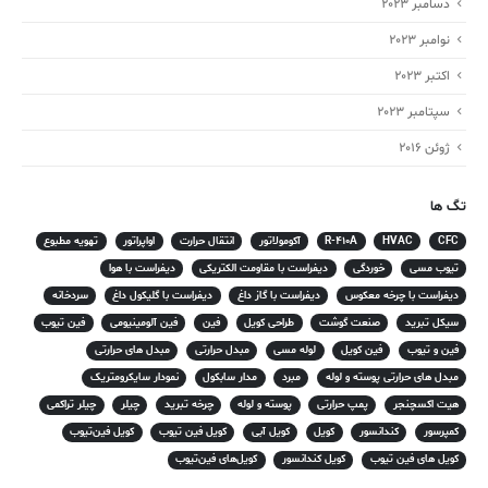
دسامبر 2023
نوامبر 2023
اکتبر 2023
سپتامبر 2023
ژوئن 2016
تگ ها
CFC
HVAC
R-410A
آکومولاتور
انتقال حرارت
اواپراتور
تهویه مطبوع
تیوب مسی
خوردگی
دیفراست با مقاومت الکتریکی
دیفراست با هوا
دیفراست با چرخه معکوس
دیفراست با گاز داغ
دیفراست با گلیکول داغ
سردخانه
سیکل تبرید
صنعت گوشت
طراحی کویل
فین
فین آلومینیومی
فین تیوب
فین و تیوب
فین کویل
لوله مسی
مبدل حرارتی
مبدل های حرارتی
مبدل های حرارتی پوسته و لوله
مبرد
مدار سابکول
نمودار سایکرومتریک
هیت اکسچنجر
پمپ حرارتی
پوسته و لوله
چرخه تبرید
چیلر
چیلر تراکمی
کمپرسور
کندانسور
کویل
کویل آبی
کویل فین تیوب
کویل فین‌تیوب
کویل های فین تیوب
کویل کندانسور
کویل‌های فین‌تیوب