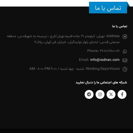
تماس با ما
تماس با ما
Address:
تهران، کیلومتر 19 جاده قدیم تهران/کرج ، نرسیده به شهرقدس، منطقه
صنعتی قدس، ابتدای بلوار تولیدگران، خیابان فن آوران، پلاک2
Phone:
46881980-021
Email:
info@radiran.com
Working Days/Hours:
شنبه - چها شنبه / 9:00 AM - 8:00 PM
شبکه های اجتماعی ما را دنبال نمایید