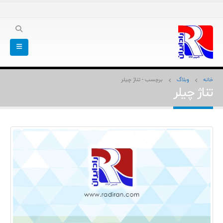
خانه
وبلاگ
برچسب -
تناژ چیلر
تناژ چیلر