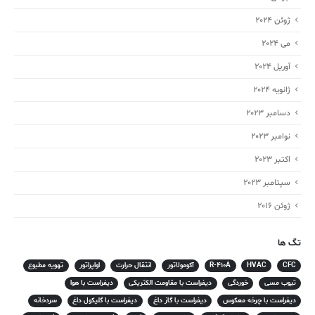
ژوئن 2024
می 2024
آوریل 2024
ژانویه 2024
دسامبر 2023
نوامبر 2023
اکتبر 2023
سپتامبر 2023
ژوئن 2016
تگ ها
CFC
HVAC
R-410A
آکومولاتور
انتقال حرارت
اواپراتور
تهویه مطبوع
تیوب مسی
خوردگی
دیفراست با مقاومت الکتریکی
دیفراست با هوا
دیفراست با چرخه معکوس
دیفراست با گاز داغ
دیفراست با گلیکول داغ
سردخانه