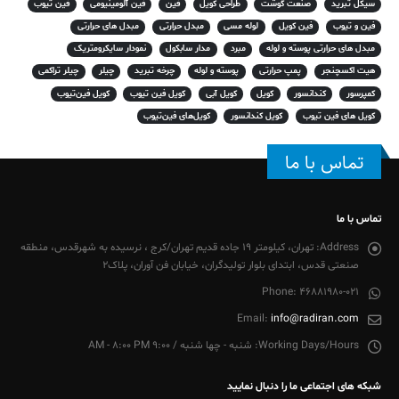
سیکل تبرید
صنعت گوشت
طراحی کویل
فین
فین آلومینیومی
فین تیوب
فین و تیوب
فین کویل
لوله مسی
مبدل حرارتی
مبدل های حرارتی
مبدل های حرارتی پوسته و لوله
مبرد
مدار سابکول
نمودار سایکرومتریک
هیت اکسچنجر
پمپ حرارتی
پوسته و لوله
چرخه تبرید
چیلر
چیلر تراکمی
کمپرسور
کندانسور
کویل
کویل آبی
کویل فین تیوب
کویل فین‌تیوب
کویل های فین تیوب
کویل کندانسور
کویل‌های فین‌تیوب
تماس با ما
تماس با ما
Address:
تهران، کیلومتر 19 جاده قدیم تهران/کرج ، نرسیده به شهرقدس، منطقه
صنعتی قدس، ابتدای بلوار تولیدگران، خیابان فن آوران، پلاک2
Phone:
46881980-021
Email:
info@radiran.com
Working Days/Hours:
شنبه - چها شنبه / 9:00 AM - 8:00 PM
شبکه های اجتماعی ما را دنبال نمایید