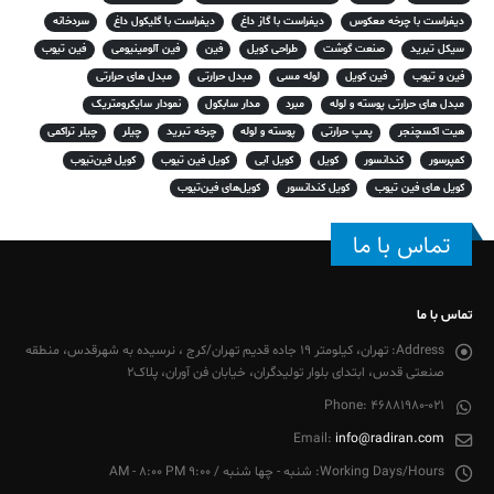
دیفراست با چرخه معکوس
دیفراست با گاز داغ
دیفراست با گلیکول داغ
سردخانه
سیکل تبرید
صنعت گوشت
طراحی کویل
فین
فین آلومینیومی
فین تیوب
فین و تیوب
فین کویل
لوله مسی
مبدل حرارتی
مبدل های حرارتی
مبدل های حرارتی پوسته و لوله
مبرد
مدار سابکول
نمودار سایکرومتریک
هیت اکسچنجر
پمپ حرارتی
پوسته و لوله
چرخه تبرید
چیلر
چیلر تراکمی
کمپرسور
کندانسور
کویل
کویل آبی
کویل فین تیوب
کویل فین‌تیوب
کویل های فین تیوب
کویل کندانسور
کویل‌های فین‌تیوب
تماس با ما
تماس با ما
Address:
تهران، کیلومتر 19 جاده قدیم تهران/کرج ، نرسیده به شهرقدس، منطقه
صنعتی قدس، ابتدای بلوار تولیدگران، خیابان فن آوران، پلاک2
Phone:
46881980-021
Email:
info@radiran.com
Working Days/Hours:
شنبه - چها شنبه / 9:00 AM - 8:00 PM