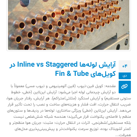
آرایش لوله‌ها Inline vs Staggered در
04
کویل‌های Fin & Tube
دی
مقدمه: کویل فین‑تیوب (فین آلومینیومی و تیوب مسی) معمولاً با
دو آرایش چیدمانی لوله اجرا می‌شود: آرایش این‌لاین (خطی، خطوط
ستونی مستقیم) و آرایش استگرد (مثلثی/متراکم). هر آرایش، رفتار جریان هوا،
ضریب انتقال حرارت، افت فشار و هزینه‌های ساخت و نصب را تحت تأثیر قرار
می‌دهد. آرایش این‌لاین (خطی) ویژگی ساختاری: لوله‌ها در ردیف‌ها و ستون‌های
منظم با فاصله‌ی یکنواخت قرار می‌گیرند؛ هندسه شبکه شش‌ضلعی نیست
بلکه مستطیلی/شطرنجی. اثرات در انتقال حرارت: مثبت: جریان هوا منظم‌تر و
کمتر آشوبناک بوده، توزیع سرعت یکنواخت‌تر و پیش‌بینی‌پذیری مدل‌های
همرفت...