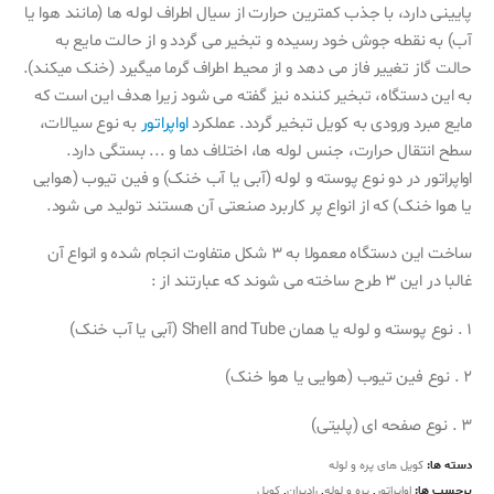
پایینی دارد، با جذب کمترین حرارت از سیال اطراف لوله ها (مانند هوا یا
آب) به نقطه جوش خود رسیده و تبخیر می گردد و از حالت مایع به
حالت گاز تغییر فاز می دهد و از محیط اطراف گرما میگیرد (خنک میکند).
به این دستگاه، تبخیر کننده نیز گفته می شود زیرا هدف این است که
مایع مبرد ورودی به کویل تبخیر گردد. عملکرد
اواپراتور
به نوع سیالات،
سطح انتقال حرارت، جنس لوله ها، اختلاف دما و ..‌. بستگی دارد.
اواپراتور در دو نوع پوسته و لوله (آبی یا آب خنک) و فین تیوب (هوایی
یا هوا خنک) که از انواع پر کاربرد صنعتی آن هستند تولید می شود.
‎ساخت این دستگاه معمولا به 3 شکل متفاوت انجام شده و انواع آن
غالبا در این 3 طرح ساخته می شوند که عبارتند از :
‎1 . نوع پوسته و لوله یا همان Shell and Tube (آبی یا آب خنک)
‎2 . نوع فین تیوب (هوایی یا هوا خنک)
‎3 . نوع صفحه ای (پلیتی)
دسته ها:
کویل های پره و لوله
برچسب ها:
اواپراتور
,
پره و لوله
,
رادیران
,
کویل