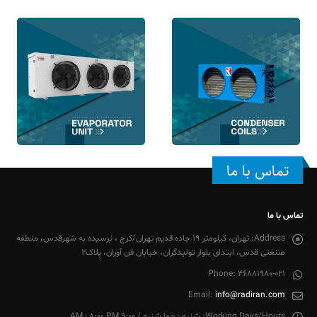
تماس با ما
تماس با ما
Address:
تهران، کیلومتر 19 جاده قدیم تهران/کرج ، نرسیده به شهرقدس، منطقه
صنعتی قدس، ابتدای بلوار تولیدگران، خیابان فن آوران، پلاک2
Phone:
46881980-021
Email:
info@radiran.com
Working Days/Hours:
شنبه - چها شنبه / 9:00 AM - 8:00 PM