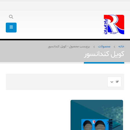
خانه
محصولات
برچسب محصول -
کویل کندانسور
کویل کندانسور