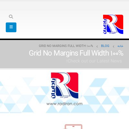
خانه
BLOG
GRID NO MARGINS FULL WIDTH 100%
Grid No Margins Full Width 100%
Check out our Latest News!