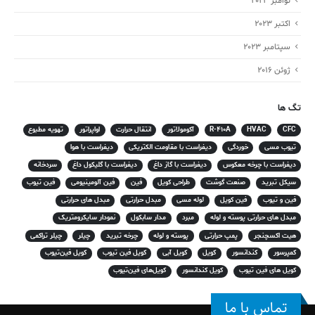
نوامبر 2023
اکتبر 2023
سپتامبر 2023
ژوئن 2016
تگ ها
CFC
HVAC
R-410A
آکومولاتور
انتقال حرارت
اواپراتور
تهویه مطبوع
تیوب مسی
خوردگی
دیفراست با مقاومت الکتریکی
دیفراست با هوا
دیفراست با چرخه معکوس
دیفراست با گاز داغ
دیفراست با گلیکول داغ
سردخانه
سیکل تبرید
صنعت گوشت
طراحی کویل
فین
فین آلومینیومی
فین تیوب
فین و تیوب
فین کویل
لوله مسی
مبدل حرارتی
مبدل های حرارتی
مبدل های حرارتی پوسته و لوله
مبرد
مدار سابکول
نمودار سایکرومتریک
هیت اکسچنجر
پمپ حرارتی
پوسته و لوله
چرخه تبرید
چیلر
چیلر تراکمی
کمپرسور
کندانسور
کویل
کویل آبی
کویل فین تیوب
کویل فین‌تیوب
کویل های فین تیوب
کویل کندانسور
کویل‌های فین‌تیوب
تماس با ما