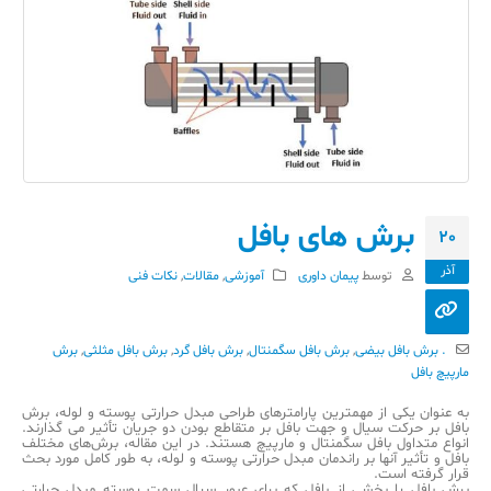
برش های بافل
20
آذر
توسط
پیمان داوری
آموزشی
,
مقالات
,
نکات فنی
. برش بافل بیضی
,
برش بافل سگمنتال
,
برش بافل گرد
,
برش بافل مثلثی
,
برش
مارپیچ بافل
به عنوان یکی از مهمترین پارامترهای طراحی مبدل حرارتی پوسته و لوله، برش
بافل بر حرکت سیال و جهت بافل بر متقاطع بودن دو جریان تأثیر می گذارند.
انواع متداول بافل سگمنتال و مارپیچ هستند. در این مقاله، برش‌های مختلف
بافل و تأثیر آنها بر راندمان مبدل حرارتی پوسته و لوله، به طور کامل مورد بحث
قرار گرفته است.
برش بافل یا بخشی از بافل که برای عبور سیال سمت پوسته مبدل حرارتی