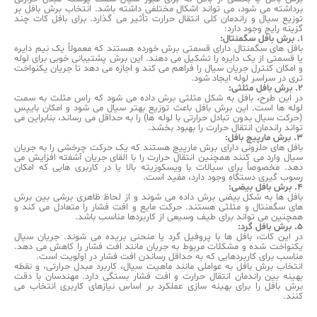
برداشته می شود، می تواند اشکال مختلفی داشته باشد. انتخاب برش بافل بر
توزیع سیال و راندمان کلی انتقال حرارت تأثیر می گذارد. برای بافل کات چند
گزینه رایج وجود دارد:
1. برش بافل سگمنتال:
بافل های سگمنتال دارای قسمتی برش خورده هستند که معمولاً یک نیم دایره
یا قسمتی از یک دایره را تشکیل می دهند. این برش پشتیبانی خوبی برای لوله
و امکان کنترل جریان سیال را فراهم می کند و اجازه می دهد تا جریان یکنواخت
تری در سراسر لوله ایجاد شود.
2. برش بافل مثلثی:
در این طرح، بافل به شکل مثلثی برش داده می شود که راس مثلث به سمت
لوله ها است. این برش بافل باعث توزیع بهتر سیال می شود و امکان بایپس
(حرکت سیال بدون تبادل حرارتی با لوله ها) را به حداقل می رساند، بنابراین می
تواند راندمان انتقال حرارت را بهبود بخشد.
3. برش مارپیچ بافل:
بافل های حلزونی دارای برش مارپیچ هستند که یک حرکت چرخشی را به جریان
سیال وارد می کنند همچنین انتقال حرارت را با القای جریان آشفته افزایش می
دهد. مخصوصاً برای سیالات با ویسکوزیته بالا یا در کاربری هایی که امکان
رسوب گیری دستگاه وجود دارد، مفید است.
4. برش بافل بیضی:
بافل ها به شکل بیضی برش داده می شوند و از لحاظ ظاهری برشی بین برش
های سگمنتال و مثلثی هستند. حرکت مایع و افت فشار را متعادل می کند و
همچنین می تواند برای طیف وسیعی از کاربردها مناسب باشد.
5. برش بافل گرد:
در این کات، بافل ها با پروفیل گرد یا منحنی بریده می شوند. جریان سیال
یکنواخت شده و مشکلات مربوط به جریان مانند افت فشار را کاهش می دهد.
مناسب برای کاربردهایی که به حداقل رساندن افت فشار در اولویت است.
انتخاب برش بافل به عواملی مانند ماهیت سیال، کاربرد مبدل حرارتی، و نقطه
بهینه بین راندمان انتقال حرارت و افت فشار بستگی دارد. مهندسان با دقت
برش بافل را برای بهینه سازی عملکرد بر اساس نیازهای کاربری انتخاب می
کنند.