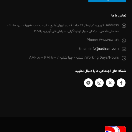
تماس با ما
Address:
تهران، کیلومتر 19 جاده قدیم تهران/کرج ، نرسیده به شهرقدس، منطقه
صنعتی قدس، ابتدای بلوار تولیدگران، خیابان فن آوران، پلاک2
Phone:
46881980-021
Email:
info@radiran.com
Working Days/Hours:
شنبه - چها شنبه / 9:00 AM - 8:00 PM
شبکه های اجتماعی ما را دنبال نمایید