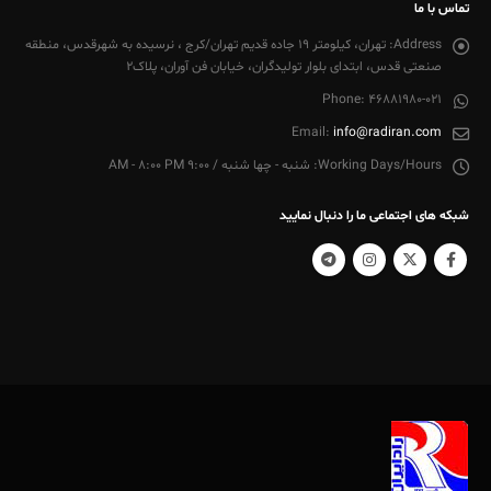
تماس با ما
Address:
تهران، کیلومتر 19 جاده قدیم تهران/کرج ، نرسیده به شهرقدس، منطقه
صنعتی قدس، ابتدای بلوار تولیدگران، خیابان فن آوران، پلاک2
Phone:
46881980-021
Email:
info@radiran.com
Working Days/Hours:
شنبه - چها شنبه / 9:00 AM - 8:00 PM
شبکه های اجتماعی ما را دنبال نمایید