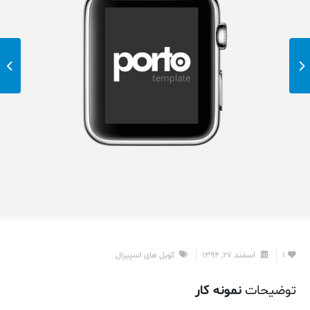
1
اسفند 27, 1394
کویل های اسپیرال
توضیحات
نمونه کار