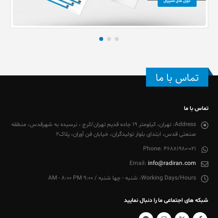
کویل های اسپیرال
تماس با ما
تماس با ما
Address:
تهران، کیلومتر 19 جاده قدیم تهران/کرج ، نرسیده به شهرقدس، منطقه
صنعتی قدس، ابتدای بلوار تولیدگران، خیابان فن آوران، پلاک2
Phone:
46881980-021
Email:
info@radiran.com
Working Days/Hours:
شنبه - چها شنبه / 9:00 AM - 8:00 PM
شبکه های اجتماعی ما را دنبال نمایید