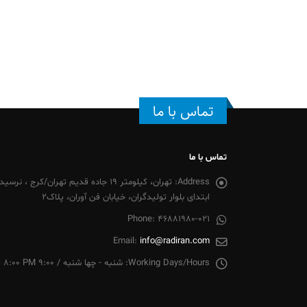
تماس با ما
تماس با ما
Address:
تهران، کیلومتر 19 جاده قدیم تهران/
ابتدای بلوار تولیدگران، خیابان فن آوران، پلاک2
Phone:
46881980-021
Email:
info@radiran.com
Working Days/Hours:
شنبه - چها شنبه / 9:00 AM - 8:00 PM