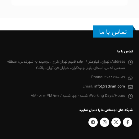
تماس با ما
تماس با ما
Address:
تهران، کیلومتر 19 جاده قدیم تهران/کرج ، نرسیده به شهرقدس، منطقه
صنعتی قدس، ابتدای بلوار تولیدگران، خیابان فن آوران، پلاک2
Phone:
46881980-021
Email:
info@radiran.com
Working Days/Hours:
شنبه - چها شنبه / 9:00 AM - 8:00 PM
شبکه های اجتماعی ما را دنبال نمایید