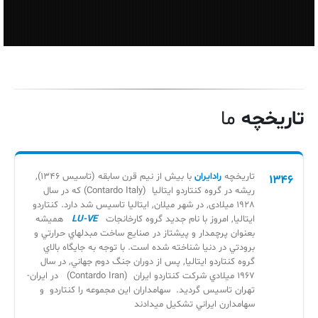
تاریخچه
ما
تاريخچه
رادايران
با بیش از نیم قرن سابقه (تاسیس 1346),
1346
ريشه در گروه كنتاردو ايتاليا (Contardo Italy) كه در سال
1928 میلادی, در شهر ميلان, ايتاليا تاسيس شد دارد. كنتاردو
ايتاليا, امروز با نام جدید گروه کارخانجات
LU-VE
هميشه
بعنوان پرچمدار و پيشتاز در صنايع ساخت مبدلهاي حرارتي و
برودتي در دنيا شناخته شده است. با توجه به جايگاه بالاي
گروه كنتاردو ايتاليا, پس از دوران جنگ دوم جهاني, در سال
1967 ميلادي شركت كنتاردو ايران (Contardo Iran) در ايران-
تهران تاسيس گرديد. سهامداران اين مجموعه را كنتاردو و
سهامدارن ايراني تشكيل ميدادند