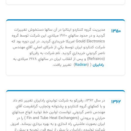
مديريت گروه كنتاردو ايتاليا در آن سالها دستخوش تغييرات
1350
گرديد و در حدود سالهاي 1970 ميلادي, اين شركت توسط گروه
Gould Electronics امريكا خريداري گرديد. در اين دوره بود كه
شركت كنتاردو ايران توسط يكي از شركای اصلي, آقاي مهندس
ناصر گردوني خريداري گرديد. نام شركت به رفرركو
(Refrairco) و پس از انقلاب ايران در سالهاي 1978 میلادی به
رادايران
( (
Radiran
) تغيير يافت.
در سال 1362، رفررکو به شركت توليدي رادايران تغییر نام داد
1362
و با كمكهاي گروه كنتاردو و پشتوانه وتجارب گرانقيمت آقاي
مهندس ناصر گردوني, توانست اولين خط توليد انواع مبدلهاي
حرارتي و برودتي (Fin and Tube Heat Exchangers ) را در
ايران بصورت ماشيني راه اندازي و به بهره برداري برساند. امروز,
شركت توليدي رادايران, با بیش از نیم قرن تجربه و بیش از