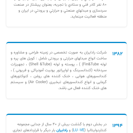
80 نفر كادر فني و ستادي با تجربه، بعنوان پيشتاز در صنعت
سردسازی و مبدلهاي صنعتي و حرارتي و برودتي در ايران و
منطقه فعاليت مينمايد.
شرکت رادایران به صورت تخصصی در زمینه طراحی و مشاوره و
1382
ساخت انواع مبدلهای حرارتی و برودتی شامل : کویل های پره و
لوله Fin&Tube) ) ، پوسته و لوله (Shell &Tube) ، تجهیزات
سردخانه (کندانسینگ و اواپراتور یونیت آمونیاکی و فریونی ) ،
کندانسورهای هوایی ، خنک کننده های روغن ، کنوکتورهای
گرمایی و انواع کندانسورهای تبخیری (Air Cooler) و سیستم
های خنک کننده فعال می باشد.
در بخش دوم با گذشت بیش از 40 سال از جدایی مجموعه
1394
کنتاردوایتالیا (
LU -VE
) و
رادایران
بار دیگر با قراردادهای تجاری