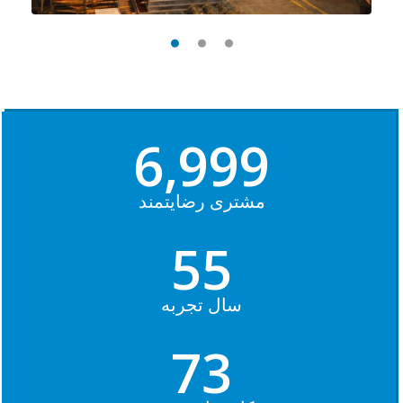
7,000
مشتری رضایتمند
55
سال تجربه
73