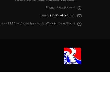
ابتدای بلوار تولیدگران، خیابان فن آوران، پلاک2
Phone:
46881980-021
Email:
info@radiran.com
Working Days/Hours:
شنبه - چها شنبه / 9:00 AM - 8:00 PM