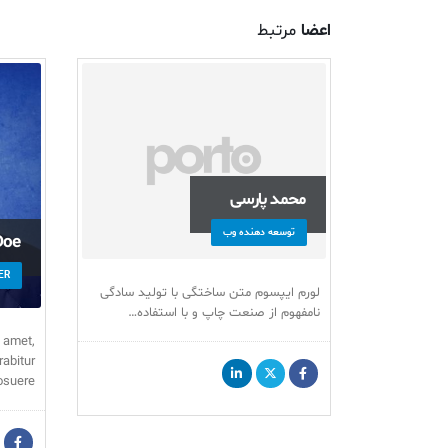
اعضا
مرتبط
محمد پارسی
توسعه دهنده وب
Doe
ER
لورم ایپسوم متن ساختگی با تولید سادگی
نامفهوم از صنعت چاپ و با استفاده…
 amet,
rabitur
consectet
suere…
pellentesq