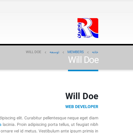
خانه
MEMBERS
توسعه
WILL DOE
Will Doe
Will Doe
WEB DEVELOPER
ipiscing elit. Curabitur pellentesque neque eget diam
a
lacinia. Proin adipiscing porta tellus, ut feugiat nibh
us ornare vel id metus. Vestibulum ante ipsum primis in