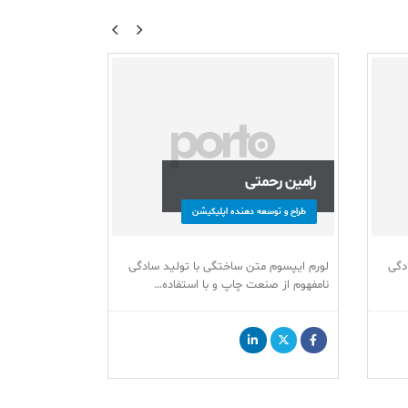
رامین رحمتی
طراح و توسعه دهنده اپلیکیشن
ward Doe
DEVELOPER
دگی
لورم ایپسوم متن ساختگی با تولید سادگی
نامفهوم از صنعت چاپ و با استفاده…
lor sit amet,
lit. Curabitur
diam posuere…