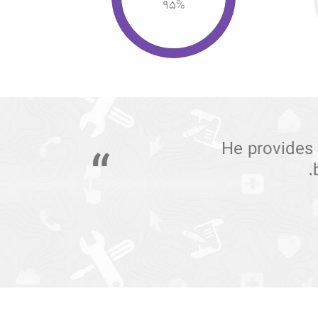
95
%
Joe Doe is the smartest
each template and 