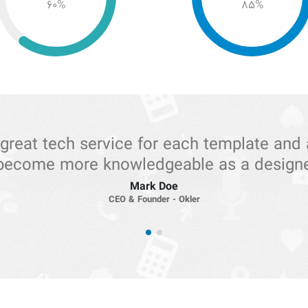
60
%
85
%
 guy I ever met, he provides great tech se
allows me to become more knowledgeable
designer.
Joseph Doe
CEO & Founder - Okler