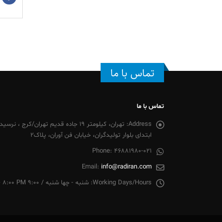
تماس با ما
تماس با ما
Address:
تهران، کیلومتر 19 جاده قدیم تهران/
ابتدای بلوار تولیدگران، خیابان فن آوران، پلاک2
Phone:
46881980-021
Email:
info@radiran.com
Working Days/Hours:
شنبه - چها شنبه / 9:00 AM - 8:00 PM