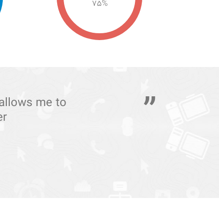
75
%
rvice for
 as a