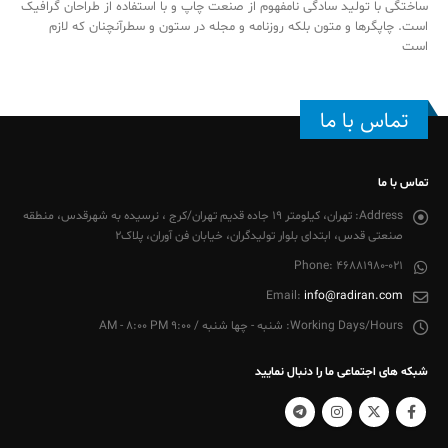
ساختگی با تولید سادگی نامفهوم از صنعت چاپ و با استفاده از طراحان گرافیک
است. چاپگرها و متون بلکه روزنامه و مجله در ستون و سطرآنچنان که لازم
است
تماس با ما
تماس با ما
Address:
تهران، کیلومتر 19 جاده قدیم تهران/کرج ، نرسیده به شهرقدس، منطقه
صنعتی قدس، ابتدای بلوار تولیدگران، خیابان فن آوران، پلاک2
Phone:
46881980-021
Email:
info@radiran.com
Working Days/Hours:
شنبه - چها شنبه / 9:00 AM - 8:00 PM
شبکه های اجتماعی ما را دنبال نمایید