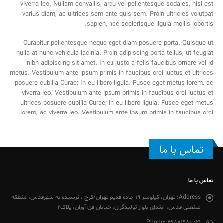
viverra leo. Nullam convallis, arcu vel pellentesque sodales, nisi est
varius diam, ac ultrices sem ante quis sem. Proin ultricies volutpat
sapien, nec scelerisque ligula mollis lobortis.
Curabitur pellentesque neque eget diam posuere porta. Quisque ut
nulla at nunc vehicula lacinia. Proin adipiscing porta tellus, ut feugiat
nibh adipiscing sit amet. In eu justo a felis faucibus ornare vel id
metus. Vestibulum ante ipsum primis in faucibus orci luctus et ultrices
posuere cubilia Curae; In eu libero ligula. Fusce eget metus lorem, ac
viverra leo. Vestibulum ante ipsum primis in faucibus orci luctus et
ultrices posuere cubilia Curae; In eu libero ligula. Fusce eget metus
lorem, ac viverra leo. Vestibulum ante ipsum primis in faucibus orci.
تماس با ما
تماس با ما
Address:
تهران، کیلومتر 19 جاده قدیم تهران/کرج ، نرسیده به شهرقدس، منطقه
صنعتی قدس، ابتدای بلوار تولیدگران، خیابان فن آوران، پلاک2
Phone:
46881980-021