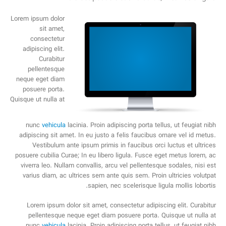
Lorem ipsum dolor
sit amet,
consectetur
adipiscing elit.
Curabitur
pellentesque
neque eget diam
posuere porta.
Quisque ut nulla at
nunc
vehicula
lacinia. Proin adipiscing porta tellus, ut feugiat nibh
adipiscing sit amet. In eu justo a felis faucibus ornare vel id metus.
Vestibulum ante ipsum primis in faucibus orci luctus et ultrices
posuere cubilia Curae; In eu libero ligula. Fusce eget metus lorem, ac
viverra leo. Nullam convallis, arcu vel pellentesque sodales, nisi est
varius diam, ac ultrices sem ante quis sem. Proin ultricies volutpat
sapien, nec scelerisque ligula mollis lobortis.
Lorem ipsum dolor sit amet, consectetur adipiscing elit. Curabitur
pellentesque neque eget diam posuere porta. Quisque ut nulla at
nunc
vehicula
lacinia. Proin adipiscing porta tellus, ut feugiat nibh