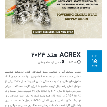
ACREX هند 2024
FEB
15
08 AM
دهلی نو، هندوستان
2024
تغییر شرایط آب و هوایی، رشد اقتصادی قوی، ابتکارات مختلف
دولتی مانند «ساخت در هند» – آتمانیربهار بهارات، طرح‌های PLI،
مشوق‌های مالی، و تعهد به خنثی شدن کربن تا سال 2070 برخی از
عوامل اصلی رشد بازار تهویه مطبوع با انرژی کارآمد هستند. . پیش
بینی می شود تا سال 2030 به اندازه بازار 30 میلیارد دلاری برسد و در
CAGR 15.8٪ در شبه قاره هند رشد کند، به یک زمین مساعد برای
تولیدکنندگان داخلی و بین المللی HVAC تبدیل شده است. برای
راه‌اندازی کارخانه‌ها، خدمات رسانی به مخاطبان محلی و جهانی و در