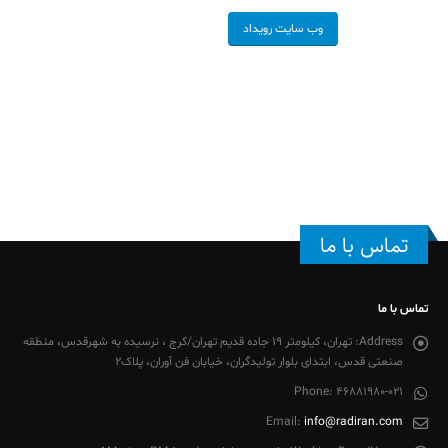
وب سايت رويداد
تماس با ما
تماس با ما
Address:
تهران، کیلومتر 19 جاده قدیم تهران/کرج ، نرسیده به شهرقدس، منطقه
صنعتی قدس، ابتدای بلوار تولیدگران، خیابان فن آوران، پلاک2
Phone:
46881980-021
Email:
info@radiran.com