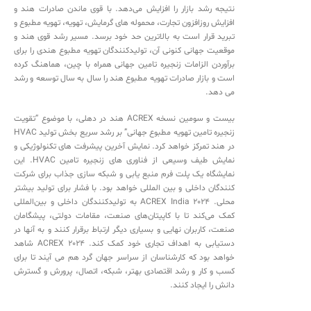
نتیجه رشد بازار را افزایش می‌دهد. با قوی ماندن صادرات هند و
افزایش روزافزون تجارت، محموله های گرمایش، تهویه، تهویه مطبوع و
تبرید قرار است به بالاترین حد خود برسد. مسیر رشد قوی هند و
موقعیت جهانی کنونی آن، تولیدکنندگان تهویه مطبوع هندی را برای
برآوردن الزامات زنجیره تامین جهانی همراه با چین، هماهنگ کرده
است و بازار صادرات تهویه مطبوع هند را سال به سال توسعه و رشد
می دهد.
بیست و سومین نسخه ACREX هند در دهلی، با موضوع “تقویت
زنجیره تامین تهویه مطبوع جهانی” بر رشد سریع بخش تولید HVAC
در هند تمرکز خواهد کرد. نمایش آخرین پیشرفت های تکنولوژیکی و
نمایش طیف وسیعی از فناوری های زنجیره تامین HVAC. این
نمایشگاه یک پلت فرم منبع یابی و شبکه سازی جذاب برای شرکت
کنندگان داخلی و بین المللی خواهد بود. با فشار برای تولید بیشتر
محلی. ACREX India 2024 به تولیدکنندگان داخلی و بین‌المللی
کمک می‌کند تا با کاپیتان‌های صنعت، مقامات دولتی، پیشگامان
صنعت، کاربران نهایی و بسیاری دیگر ارتباط برقرار کنند و به آنها در
دستیابی به اهداف تجاری خود کمک کند. ACREX 2024 شاهد
خواهد بود که کارشناسان از سراسر جهان گرد هم می آیند تا برای
کسب و کار و رشد اقتصادی بهتر، شبکه، اتصال، پرورش و گسترش
دانش را ایجاد کنند.