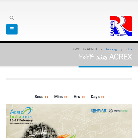
خانه
رویدادها
ACREX هند 2024
ACREX هند 2024
Secs
00
Mins
00
Hrs
00
Days
00